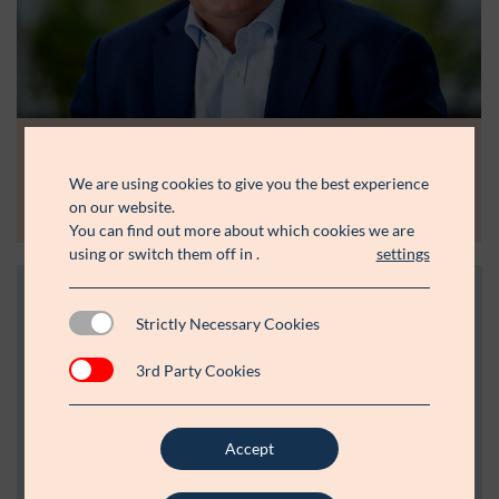
Nyhed | 13.06.2026
”Man lærer ikke noget af at få det hele serveret”
We are using cookies to give you the best experience
on our website.
Læs mere
You can find out more about which cookies we are
using or switch them off in
.
settings
Strictly Necessary Cookies
3rd Party Cookies
Accept
Vores uddelinger
Vi er stolte af alle de indsatser og projekter vi støtter. Her