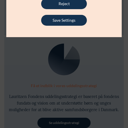
Reject
kan du komme helt tæt på et udvalg af dem og møde nogle
af ildsjælene bag.
Save Settings
Læs mere
Få et indblik i vores uddelingsstrategi
Lauritzen Fondens uddelingsstrategi er baseret på fondens
fundats og vision om at understøtte børn og unges
muligheder for at blive aktive samfundsborgere i Danmark.
Se uddelingsstrategi