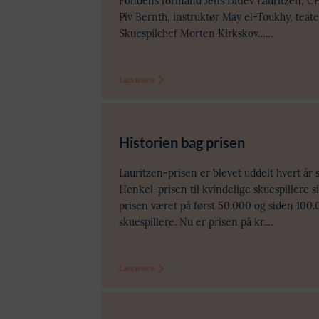
Fondens formand Jens Ditlev Lauritzen, CE
Piv Bernth, instruktør May el-Toukhy, tea
Skuespilchef Morten Kirkskov……
Læs mere
Historien bag prisen
Lauritzen-prisen er blevet uddelt hvert år 
Henkel-prisen til kvindelige skuespillere s
prisen været på først 50.000 og siden 100.0
skuespillere. Nu er prisen på kr.…
Læs mere