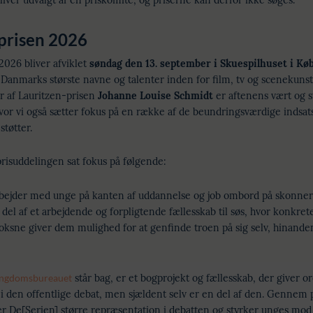
iver udvalgt af en priskomité, og priserne kan derfor ikke søges.
prisen 2026
2026 bliver afviklet
søndag den 13. september i Skuespilhuset i K
Danmarks største navne og talenter inden for film, tv og scenekunst.
r af Lauritzen-prisen
Johanne Louise Schmidt
er aftenens vært og 
vor vi også sætter fokus på en række af de beundringsværdige indsat
støtter.
l prisuddelingen sat fokus på følgende:
bejder med unge på kanten af uddannelse og job ombord på skonner
 del af et arbejdende og forpligtende fællesskab til søs, hvor konkret
sne giver dem mulighed for at genfinde troen på sig selv, hinande
ngdomsbureauet
står bag, er et bogprojekt og fællesskab, der giver o
t i den offentlige debat, men sjældent selv er en del af den. Gennem 
er De[Serien] større repræsentation i debatten og styrker unges mod 