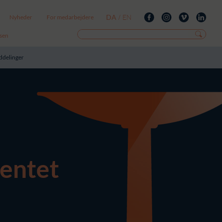
DA
EN
Nyheder
For medarbejdere
/
isen
uddelinger
lentet