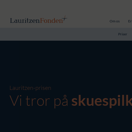
Om os
Er
Priser
Lauritzen-prisen
Vi tror på
skuespil