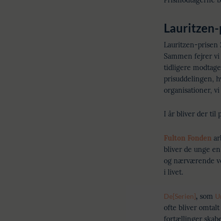
Prismodtagerne bl
Lauritzen-
Lauritzen-prisen 
Sammen fejrer vi 
tidligere modtage
prisuddelingen, h
organisationer, vi 
I år bliver der ti
Fulton Fonden
ar
bliver de unge en
og nærværende vok
i livet.
De[Serien]
,
som
U
ofte bliver omtal
fortællinger skab