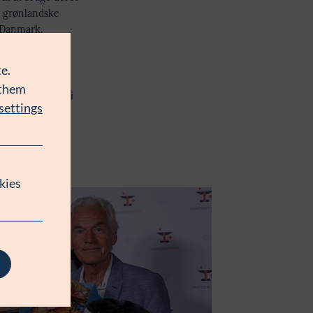
 grønlandske
 Danmark.
ables Danmark
.
e.
etyder – og
 them
gheder, vi har i
settings
stitut for
, og viser,
el og
kies