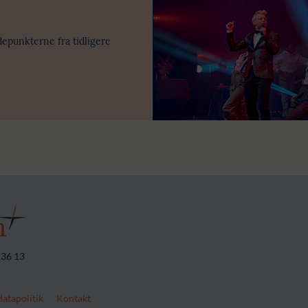
depunkterne fra tidligere
 36 13
atapolitik
Kontakt