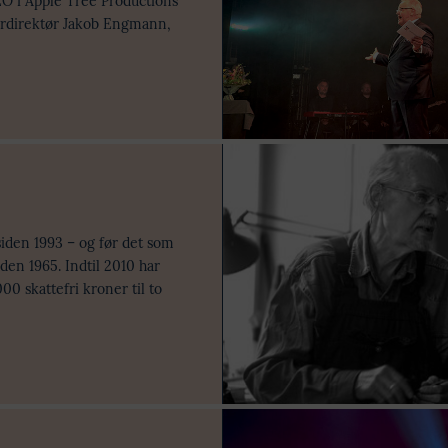
O i Apple Tree Productions
terdirektør Jakob Engmann,
siden 1993 – og før det som
iden 1965. Indtil 2010 har
00 skattefri kroner til to