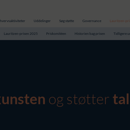
hvervsaktiviteter
Uddelinger
Søg støtte
Governance
Lauritzen-pr
Lauritzen-prisen 2025
Priskomitéen
Historien bag prisen
Tidligere 
og støtter
kunsten
ta