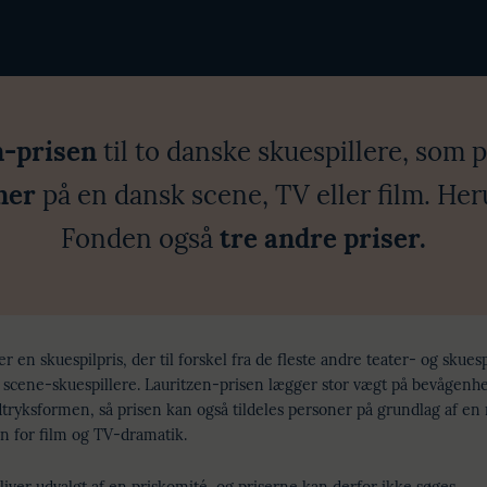
n-prisen
til to danske skuespillere, som
ner
på en dansk scene, TV eller film. He
Fonden også
tre andre priser.
r en skuespilpris, der til forskel fra de fleste andre teater- og skuesp
t scene-skuespillere. Lauritzen-prisen lægger stor vægt på bevågenhed
udtryksformen, så prisen kan også tildeles personer på grundlag af e
n for film og TV-dramatik.