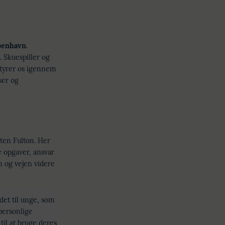
øbenhavn
.
 Skuespiller og
styrer os igennem
ser og
ten Fulton. Her
e opgaver, ansvar
n og vejen videre
rdet til unge, som
personlige
til at bruge deres