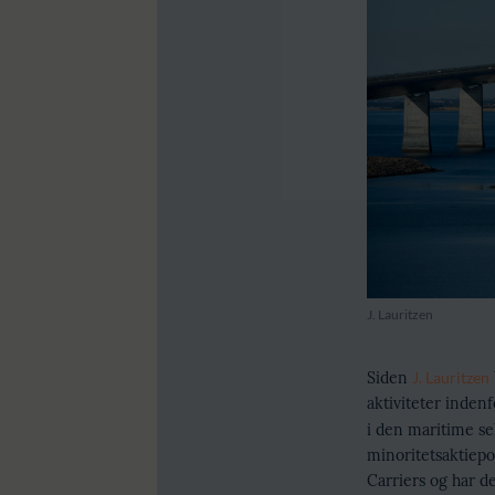
J. Lauritzen
Siden
J. Lauritzen
aktiviteter indenf
i den maritime sek
minoritetsaktiepo
Carriers og har d