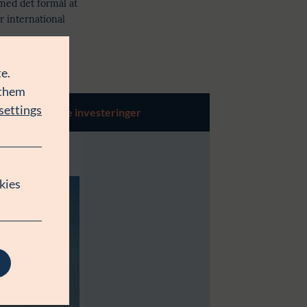
med det formål at
or international
e.
 them
settings
Øvrige investeringer
kies