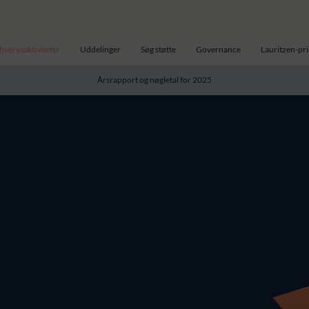
hvervsaktiviteter
Uddelinger
Søg støtte
Governance
Lauritzen-pr
Årsrapport og nøgletal for 2025