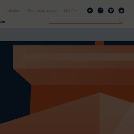
DA
EN
Nyheder
For medarbejdere
/
isen