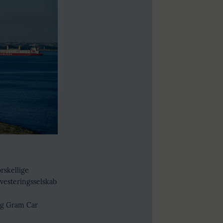
rskellige
investeringsselskab
 og Gram Car