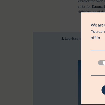
værdier for over 1
virke for Danmar
skibsfart, og af d
We are 
You can
off in
.
J. Lauritzen A/S