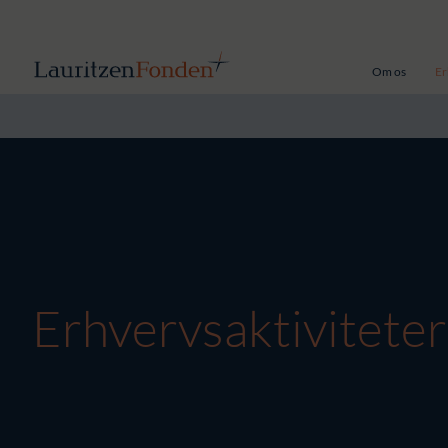
Om os
Er
Erhvervsaktiviteter