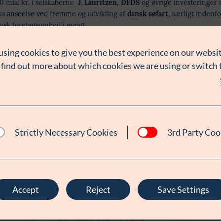
0 mia. kr
.
i selskaberne
J. Lauritzen,
DFDS
og øvrige investeringer 
ks anseelse ved fremme og udvikling af
dansk søfart
, særligt indenf
ansk foretagsomhed i øvrigt.
using cookies to give you the best experience on our websit
 find out more about which cookies we are using or switch
DFDS A/S
Strictly Necessary Cookies
3rd Party Coo
Accept
Reject
Save Settings