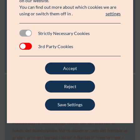
on our website.
Likvide beholdninger
103.202.000
You can find out more about which cookies we are
using or switch them off in
.
settings
Aktiver i alt
8.046.509.000
Passiver
Strictly Necessary Cookies
Egenkapital
7.959.672.000
3rd Party Cookies
Bevilgede ikke udbetalte uddelinger
83.720.000
Anden gæld
3.117.000
Passiver i alt
8.046.509.000
Accept
Reject
Fordeling af Lauritzen Fondens aktiver:
Som en erhvervsdrivende fond er vores opgave to-delt: 1)
Save Settings
opretholde og drive Fondens virksomheder. 2) yde støtte til
almennyttige formål. På den måde adskiller Lauritzen
Fonden sig fra almennyttige fonde, der normalt har ét
fokus: det filantropiske. Vores aktiver er, som det fremgår af
grafen, primært bundet i aktier. Afkastet af investeringer i