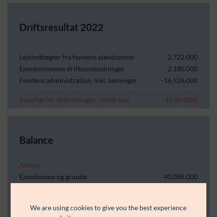
Driftsresultat 2022
Lejeindtægter fra fondens ejendomme
2.722.000
Ejendommenes driftsomkostninger
-2.180.000
Fondens administration, inkl. lønninger
-16.526.000
Resultat før afskrivninger, renter m.v.
-15.984000
Balance
Aktiver
Ejendomme og grunde
40.088.000
Kapitalandele i tilknyttede virksomheder
7.509.778.000
Tilgodehavender
5.359.000
We are using cookies to give you the best experience
Værdipapirer
388.082.000