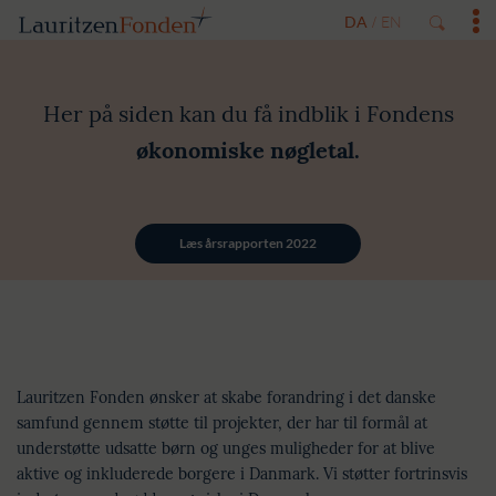
Årsrapport og nøgletal for
DA
EN
/
2022
Her på siden kan du få indblik i Fondens
økonomiske nøgletal.
Læs årsrapporten 2022
Lauritzen Fonden ønsker at skabe forandring i det danske
samfund gennem støtte til projekter, der har til formål at
understøtte udsatte børn og unges muligheder for at blive
aktive og inkluderede borgere i Danmark. Vi støtter fortrinsvis