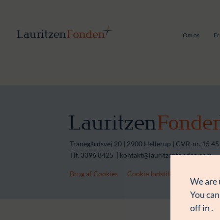
Om os
Er
Tranegårdsvej 20 | 2900 Hellerup | CVR-nr. 15 45
Tlf. 3396 8425 | kontakt@lauritzenfonden.com
Brug af Cookies
Cookie Indstillinger
Persond
We are 
You can
off in
.