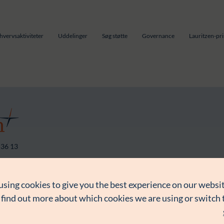
hvervsaktiviteter
Uddelinger
Søg støtte
Governance
Lauritzen-pr
 36 13
atapolitik
Kontakt
using cookies to give you the best experience on our websit
 find out more about which cookies we are using or switch