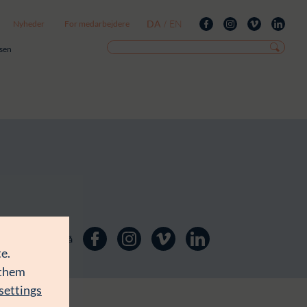
DA
EN
Nyheder
For medarbejdere
/
isen
Følg os på
e.
 them
settings