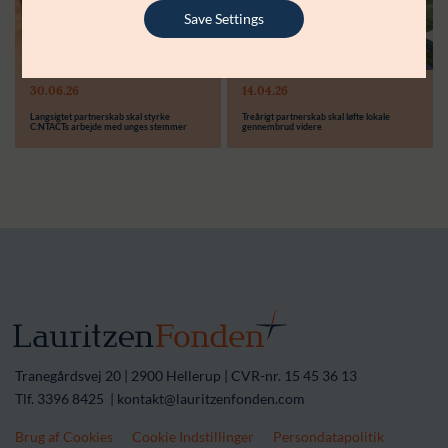
Støttebeløb i alt:
6.000.000 kr.
Save Settings
Læs mere
Modtager:
30.06.26
14.04.26
Støttebeløb i alt:
Langsigtet partnerskab skal styrke
Treårigt partnerskab skal løfte lokale
C:NTACTs arbejde med unges stemmer
gennembrud videre
Tranegårdsvej 20 | 2900 Hellerup | CVR-nr. 15 45 36 13
Tlf. 3396 8425 | kontakt@lauritzenfonden.com
Brug af Cookies
Cookie Indstillinger
Persondatapolitik