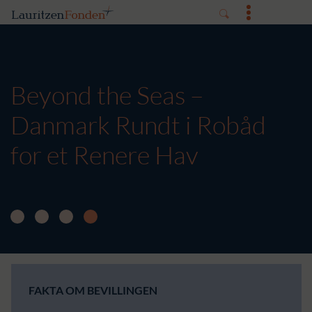
Beyond the Seas –
Danmark Rundt i Robåd
for et Renere Hav
FAKTA OM BEVILLINGEN