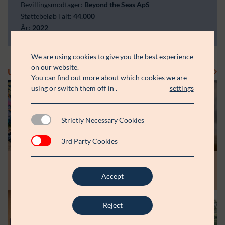
Bevillingsmodtager:
Beyond the Seas ApS
Støttebeløb i alt:
44.000
År:
2022
We are using cookies to give you the best experience
on our website.
Uddelinger
Se flere uddelinger
You can find out more about which cookies we are
using or switch them off in
.
settings
Strictly Necessary Cookies
3rd Party Cookies
Modtager:
Modtager:
10.07.26
30.06.26
Støttebeløb i alt:
Støttebeløb i alt:
Råt&Godts Venner skal styrke fællesskab
Aspiranterne får arbejdsro til at styrke
Accept
og efterværn for unge
unge fællesskaber
Reject
Modtager:
C:NTACT