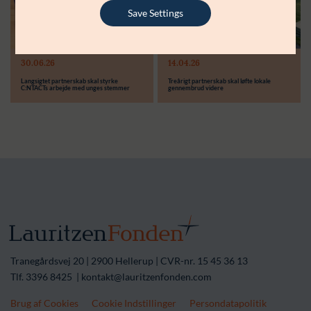
Støttebeløb i alt:
6.000.000 kr.
Save Settings
Læs mere
Modtager:
30.06.26
14.04.26
Støttebeløb i alt:
Langsigtet partnerskab skal styrke
Treårigt partnerskab skal løfte lokale
C:NTACTs arbejde med unges stemmer
gennembrud videre
Tranegårdsvej 20 | 2900 Hellerup | CVR-nr. 15 45 36 13
Tlf. 3396 8425 | kontakt@lauritzenfonden.com
Brug af Cookies
Cookie Indstillinger
Persondatapolitik