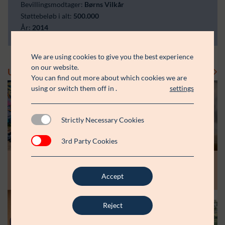
Bevillingsmodtager:
Børns Vilkår
Støttebeløb i alt:
500.000
År:
2014
We are using cookies to give you the best experience
on our website.
Uddelinger
Se flere uddelinger
You can find out more about which cookies we are
using or switch them off in
.
settings
Strictly Necessary Cookies
3rd Party Cookies
Modtager:
Modtager:
10.07.26
30.06.26
Støttebeløb i alt:
Støttebeløb i alt:
Råt&Godts Venner skal styrke fællesskab
Aspiranterne får arbejdsro til at styrke
Accept
og efterværn for unge
unge fællesskaber
Reject
Modtager:
C:NTACT