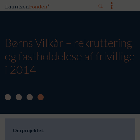
Børns Vilkår – rekruttering
og fastholdelese af frivillige
i 2014
Om projektet: