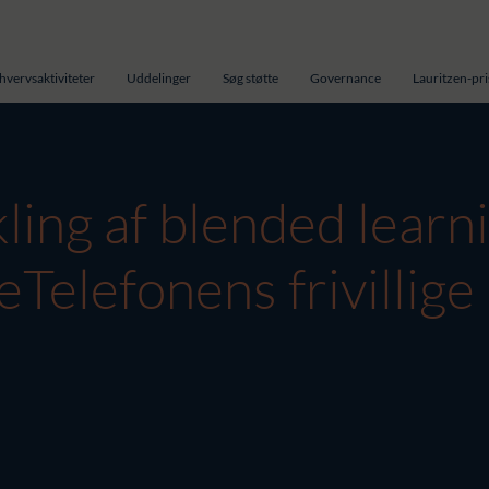
hvervsaktiviteter
Uddelinger
Søg støtte
Governance
Lauritzen-pr
ling af blended learn
Telefonens frivillige