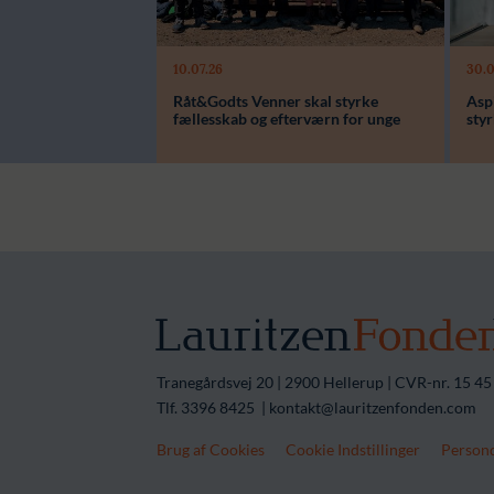
10.07.26
30.0
Modtager:
Modt
Råt&Godts Venner skal styrke
Aspi
Støttebeløb i alt:
Støtte
fællesskab og efterværn for unge
sty
Tranegårdsvej 20 | 2900 Hellerup | CVR-nr. 15 45
Tlf. 3396 8425 | kontakt@lauritzenfonden.com
Brug af Cookies
Cookie Indstillinger
Persond