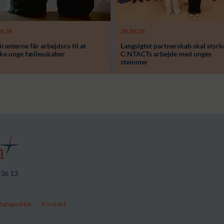
6.26
30.06.26
ager:
ranterne får arbejdsro til at
Langsigtet partnerskab skal styrk
beløb i alt:
rke unge fællesskaber
C:NTACTs arbejde med unges
stemmer
 36 13
atapolitik
Kontakt