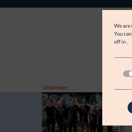
We are 
You can
off in
.
Uddelinger