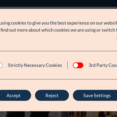
FAKTA OM 
using cookies to give you the best experience on our websit
 find out more about which cookies we are using or switch
Bevillingsmo
Støttebeløb i 
År:
2019 - 20
bornsvilkar.d
www.facebook
Strictly Necessary Cookies
3rd Party Coo
Accept
Reject
Save Settings
Modtager:
C:NTACT
Støttebeløb i alt:
6.000.000 kr.
Læs mere