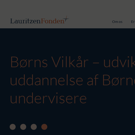
Om os
Er
Børns Vilkår – udvik
uddannelse af Børne
undervisere