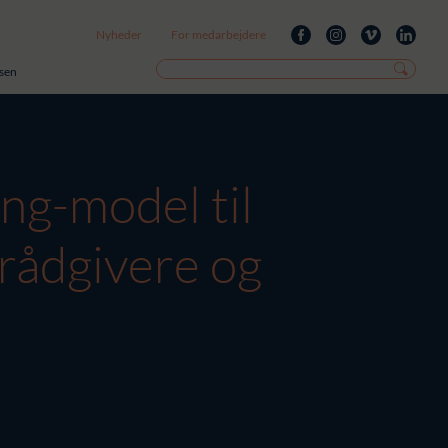
Nyheder
For medarbejdere
isen
ing-model til
 rådgivere og