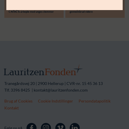
30.06.26
14.04.26
Støttebeløb i alt:
Langsigtet partnerskab skal styrke
Treårigt partnerskab skal løfte lokale
C:NTACTs arbejde med unges stemmer
gennembrud videre
Tranegårdsvej 20 | 2900 Hellerup | CVR-nr. 15 45 36 13
Tlf. 3396 8425 | kontakt@lauritzenfonden.com
Brug af Cookies
Cookie Indstillinger
Persondatapolitik
Kontakt
Følg os på