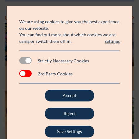
Uddelinger
Se flere uddelinger
We are using cookies to give you the best experience
on our website.
You can find out more about which cookies we are
using or switch them off in
.
settings
Strictly Necessary Cookies
Modtager:
Modtager:
10.07.26
30.06.26
3rd Party Cookies
Støttebeløb i alt:
Støttebeløb i alt:
Råt&Godts Venner skal styrke fællesskab
Aspiranterne får arbejdsro til at styrke
og efterværn for unge
unge fællesskaber
Accept
Modtager:
C:NTACT
Støttebeløb i alt:
6.000.000 kr.
Reject
Læs mere
Save Settings
Modtager: