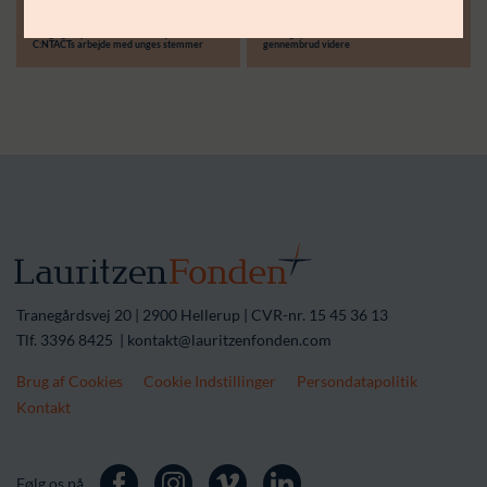
30.06.26
14.04.26
Støttebeløb i alt:
Langsigtet partnerskab skal styrke
Treårigt partnerskab skal løfte lokale
C:NTACTs arbejde med unges stemmer
gennembrud videre
Tranegårdsvej 20 | 2900 Hellerup | CVR-nr. 15 45 36 13
Tlf. 3396 8425 | kontakt@lauritzenfonden.com
Brug af Cookies
Cookie Indstillinger
Persondatapolitik
Kontakt
Følg os på