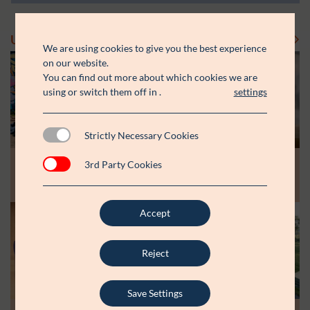
Uddelinger
Se flere uddelinger
We are using cookies to give you the best experience
on our website.
You can find out more about which cookies we are
using or switch them off in
.
settings
Strictly Necessary Cookies
Modtager:
Modtager:
10.07.26
30.06.26
3rd Party Cookies
Støttebeløb i alt:
Støttebeløb i alt:
Råt&Godts Venner skal styrke fællesskab
Aspiranterne får arbejdsro til at styrke
og efterværn for unge
unge fællesskaber
Accept
Modtager:
C:NTACT
Støttebeløb i alt:
6.000.000 kr.
Reject
Læs mere
Save Settings
Modtager: