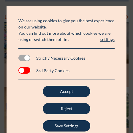
Uddelinger
Se flere uddelinger
We are using cookies to give you the best experience
on our website.
You can find out more about which cookies we are
using or switch them off in
.
settings
Strictly Necessary Cookies
Modtager:
Modtager:
10.07.26
30.06.26
3rd Party Cookies
Støttebeløb i alt:
Støttebeløb i alt:
Råt&Godts Venner skal styrke fællesskab
Aspiranterne får arbejdsro til at styrke
og efterværn for unge
unge fællesskaber
Accept
Modtager:
C:NTACT
Støttebeløb i alt:
6.000.000 kr.
Reject
Læs mere
Save Settings
Modtager: