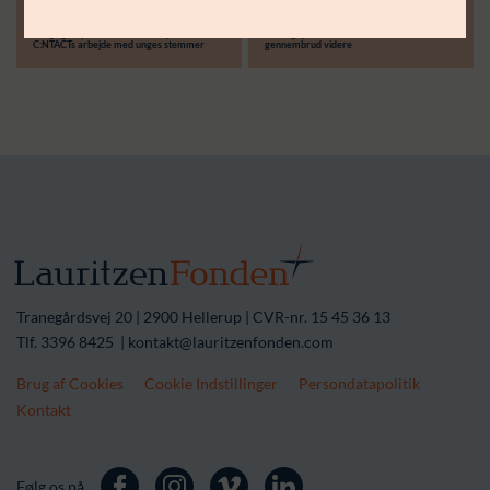
30.06.26
14.04.26
Støttebeløb i alt:
Langsigtet partnerskab skal styrke
Treårigt partnerskab skal løfte lokale
C:NTACTs arbejde med unges stemmer
gennembrud videre
Tranegårdsvej 20 | 2900 Hellerup | CVR-nr. 15 45 36 13
Tlf. 3396 8425 | kontakt@lauritzenfonden.com
Brug af Cookies
Cookie Indstillinger
Persondatapolitik
Kontakt
Følg os på