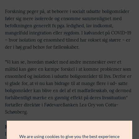
Forskning peger på, at beboere i socialt udsatte boligområder
føler sig mere isolerede og ensomme sammenlignet med
befolkningen generelt fx pga. ledighed, lav indkomst,
mangelfuld integration eller sygdom. I kølvandet på COVID-19
– hvor isolation og ensomhed tilmed har vokset sig større – er
der i høj grad behov for fællesskaber.
”Vi kan se, hvordan mødet med andre mennesker over et
måltid kan gøre en kæmpe forskel i at komme problemer som
ensomhed og isolation i udsatte boligområder til livs. Derfor er
vi glade for, at vi nu kan bidrage til at mange flere i ud- satte
boligområder kan blive en del af et madfællesskab, og dermed
forhåbentligt mærke en gavnlig effekt på deres livssituation”
fortæller direktør i FødevareBanken Lea Gry von Cotta-
Schønberg.
Fra 3 til 45 boligområder
I 2019-2020 gik FødevareBanken og Boligselskabet Sjælland
We are using cookies to give you the best experience