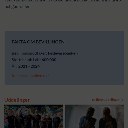
FødevareBanken nu kan udvide madfællesskaberne fra 3 til 45
boligområder.
FAKTA OM BEVILLINGEN
Bevillingsmodtager:
Fødevarebanken
Støttebeløb i alt:
600.000
År:
2021 - 2024
foedevarebanken.dk/
Uddelinger
Se flere uddelinger