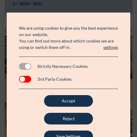
År:
2014 - 2015
We are using cookies to give you the best experience
Uddelinger
Se flere uddelinger
on our website.
You can find out more about which cookies we are
using or switch them off in
.
settings
Strictly Necessary Cookies
3rd Party Cookies
Modtager:
Modtager:
10.07.26
30.06.26
Støttebeløb i alt:
Støttebeløb i alt:
Råt&Godts Venner skal styrke fællesskab
Aspiranterne får arbejdsro til at styrke
og efterværn for unge
unge fællesskaber
Accept
Modtager:
C:NTACT
Reject
Støttebeløb i alt:
6.000.000 kr.
Læs mere
Save Settings