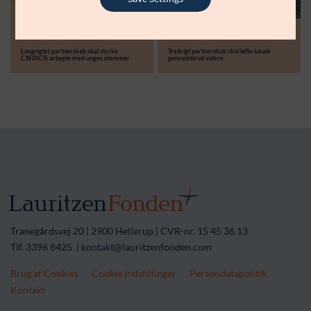
Modtager:
30.06.26
14.04.26
Støttebeløb i alt:
Langsigtet partnerskab skal styrke
Treårigt partnerskab skal løfte lokale
C:NTACTs arbejde med unges stemmer
gennembrud videre
Tranegårdsvej 20 | 2900 Hellerup | CVR-nr. 15 45 36 13
Tlf. 3396 8425 | kontakt@lauritzenfonden.com
Brug af Cookies
Cookie Indstillinger
Persondatapolitik
Kontakt