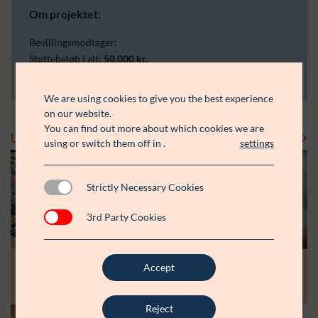
Om projektet:
Bevillingsmodtager:
Støttebeløb i alt:
50.000 kr.
År:
2023
We are using cookies to give you the best experience
on our website.
You can find out more about which cookies we are
Uddelinger
Se flere uddelinger
using or switch them off in
.
settings
Strictly Necessary Cookies
3rd Party Cookies
Modtager:
Modtager:
10.07.26
30.06.26
Støttebeløb i alt:
Støttebeløb i alt:
Accept
Råt&Godts Venner skal styrke fællesskab
Aspiranterne får arbejdsro til at styrke
og efterværn for unge
unge fællesskaber
Reject