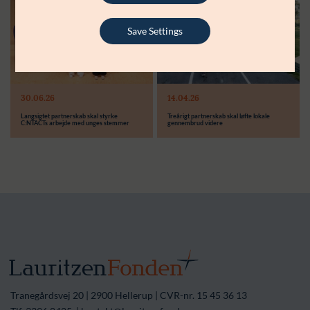
Modtager:
C:NTACT
Save Settings
Støttebeløb i alt:
6.000.000 kr.
Læs mere
Modtager:
30.06.26
14.04.26
Støttebeløb i alt:
Langsigtet partnerskab skal styrke
Treårigt partnerskab skal løfte lokale
C:NTACTs arbejde med unges stemmer
gennembrud videre
Tranegårdsvej 20 | 2900 Hellerup | CVR-nr. 15 45 36 13