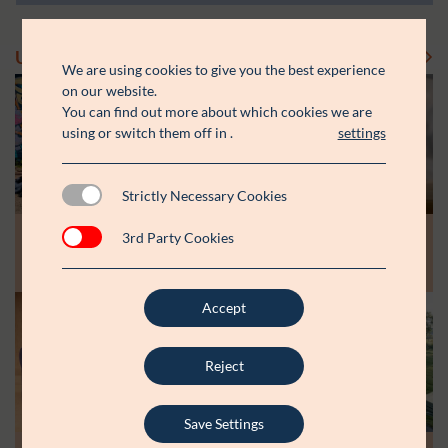
Uddelinger
Se flere uddelinger
We are using cookies to give you the best experience
on our website.
You can find out more about which cookies we are
using or switch them off in
.
settings
Strictly Necessary Cookies
Modtager:
Modtager:
10.07.26
30.06.26
3rd Party Cookies
Støttebeløb i alt:
Støttebeløb i alt:
Råt&Godts Venner skal styrke fællesskab
Aspiranterne får arbejdsro til at styrke
og efterværn for unge
unge fællesskaber
Accept
Modtager:
C:NTACT
Støttebeløb i alt:
6.000.000 kr.
Reject
Læs mere
Save Settings
Modtager: