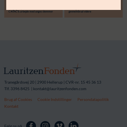
30.06.26
14.04.26
Støttebeløb i alt:
Langsigtet partnerskab skal styrke
Treårigt partnerskab skal løfte lokale
C:NTACTs arbejde med unges stemmer
gennembrud videre
Tranegårdsvej 20 | 2900 Hellerup | CVR-nr. 15 45 36 13
Tlf. 3396 8425 | kontakt@lauritzenfonden.com
Brug af Cookies
Cookie Indstillinger
Persondatapolitik
Kontakt
Følg os på