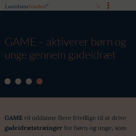
GAME – aktiverer børn og
unge gennem gadeidræt
GAME
vil uddanne flere frivillige til at drive
gadeidrætstræinger
for børn og unge, som