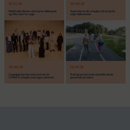
10.07.26
30.06.26
Støttebeløb i alt:
Støttebeløb i alt:
Råt&Godts Venner skal styrke fællesskab
Aspiranterne får arbejdsro til at styrke
og efterværn for unge
unge fællesskaber
Modtager:
C:NTACT
Støttebeløb i alt:
6.000.000 kr.
Læs mere
Modtager:
30.06.26
14.04.26
Støttebeløb i alt:
Langsigtet partnerskab skal styrke
Treårigt partnerskab skal løfte lokale
C:NTACTs arbejde med unges stemmer
gennembrud videre