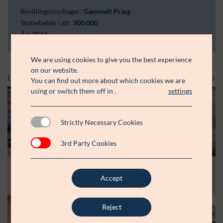
Bevillingsmodtager:
Gammelt Præg
Støttebeløb i alt:
300.000
År:
2016
We are using cookies to give you the best experience
on our website.
Uddelinger
Se flere uddelinger
You can find out more about which cookies we are
using or switch them off in
.
settings
Strictly Necessary Cookies
3rd Party Cookies
Modtager:
Modtager:
10.07.26
30.06.26
Støttebeløb i alt:
Støttebeløb i alt:
Accept
Råt&Godts Venner skal styrke fællesskab
Aspiranterne får arbejdsro til at styrke
og efterværn for unge
unge fællesskaber
Reject
Modtager:
C:NTACT