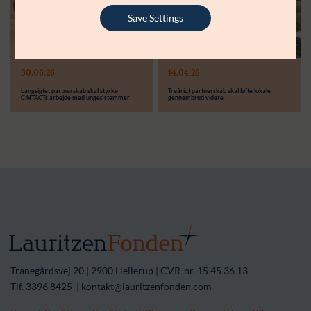
Støttebeløb i alt:
6.000.000 kr.
Save Settings
Læs mere
Modtager:
30.06.26
14.04.26
Støttebeløb i alt:
Langsigtet partnerskab skal styrke
Treårigt partnerskab skal løfte lokale
C:NTACTs arbejde med unges stemmer
gennembrud videre
Tranegårdsvej 20 | 2900 Hellerup | CVR-nr. 15 45 36 13
Tlf. 3396 8425 | kontakt@lauritzenfonden.com