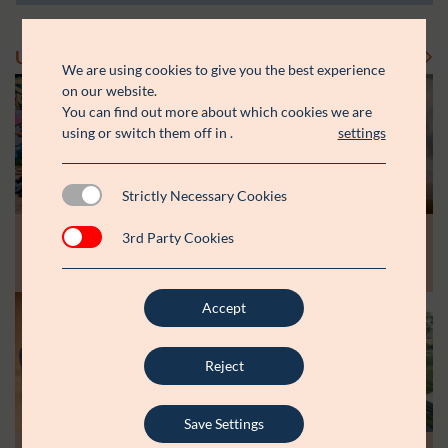
Uddelinger
Se flere uddelinger
We are using cookies to give you the best experience
on our website.
You can find out more about which cookies we are
using or switch them off in
.
settings
Strictly Necessary Cookies
Modtager:
Modtager:
10.07.26
30.06.26
3rd Party Cookies
Støttebeløb i alt:
Støttebeløb i alt:
Råt&Godts Venner skal styrke fællesskab
Aspiranterne får arbejdsro til at styrke
og efterværn for unge
unge fællesskaber
Accept
Modtager:
C:NTACT
Støttebeløb i alt:
6.000.000 kr.
Reject
Læs mere
Save Settings
Modtager: