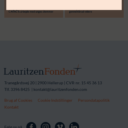
30.06.26
14.04.26
Støttebeløb i alt:
Langsigtet partnerskab skal styrke
Treårigt partnerskab skal løfte lokale
C:NTACTs arbejde med unges stemmer
gennembrud videre
Tranegårdsvej 20 | 2900 Hellerup | CVR-nr. 15 45 36 13
Tlf. 3396 8425 | kontakt@lauritzenfonden.com
Brug af Cookies
Cookie Indstillinger
Persondatapolitik
Kontakt
Følg os på