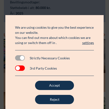
Bevillingsmodtager:
Støttebeløb i alt:
80.000 kr.
År:
2025
We are using cookies to give you the best experience
on our website.
Uddelinger
Se flere uddelinger
You can find out more about which cookies we are
using or switch them off in
.
settings
Strictly Necessary Cookies
3rd Party Cookies
Modtager:
Modtager:
10.07.26
30.06.26
Støttebeløb i alt:
Støttebeløb i alt:
Råt&Godts Venner skal styrke fællesskab
Aspiranterne får arbejdsro til at styrke
Accept
og efterværn for unge
unge fællesskaber
Reject
Modtager:
C:NTACT