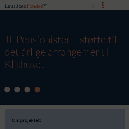
JL Pensionister – støtte til
det årlige arrangement i
Klithuset
Om projektet: