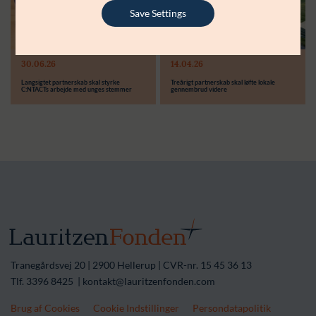
Støttebeløb i alt:
6.000.000 kr.
Save Settings
Læs mere
Modtager:
30.06.26
14.04.26
Støttebeløb i alt:
Langsigtet partnerskab skal styrke
Treårigt partnerskab skal løfte lokale
C:NTACTs arbejde med unges stemmer
gennembrud videre
Tranegårdsvej 20 | 2900 Hellerup | CVR-nr. 15 45 36 13
Tlf. 3396 8425 | kontakt@lauritzenfonden.com
Brug af Cookies
Cookie Indstillinger
Persondatapolitik