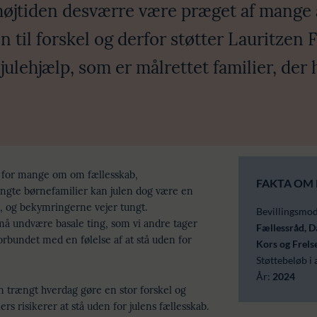
øjtiden desværre være præget af mange af
 til forskel og derfor støtter Lauritzen 
julehjælp, som er målrettet familier, der 
r for mange om om fællesskab,
FAKTA OM 
ængte børnefamilier kan julen dog være en
e, og bekymringerne vejer tungt.
Bevillingsmo
å undvære basale ting, som vi andre tager
Fællessråd, D
orbundet med en følelse af at stå uden for
Kors og Frels
Støttebeløb i 
År:
2024
en trængt hverdag gøre en stor forskel og
ers risikerer at stå uden for julens fællesskab.