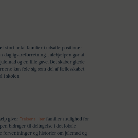
et stort antal familier i udsatte positioner.
 en dagligvareforretning. Julehjælpen gør at
julemad og en lille gave. Det skaber glæde
ørnene kan føle sig som del af fællesskabet,
l i skolen.
jælp giver
Frelsens Hær
familier mulighed for
en bidrager til deltagelse i det lokale
le forventninger og historier om julemad og