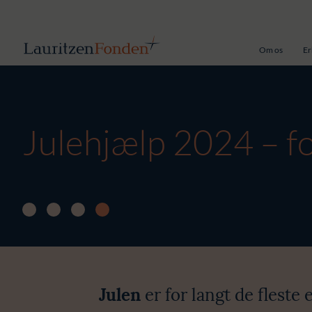
Om os
Er
Julehjælp 2024 – for
Julen
er for langt de fleste