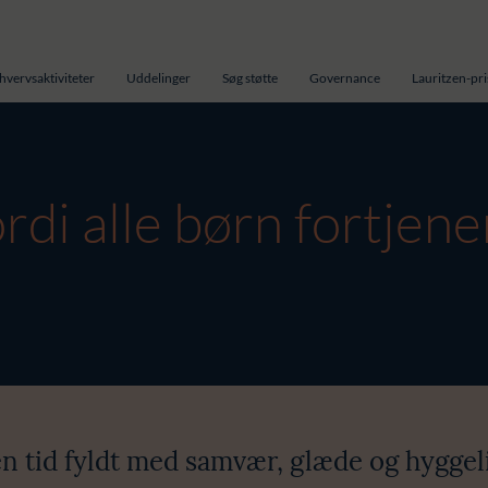
hvervsaktiviteter
Uddelinger
Søg støtte
Governance
Lauritzen-pr
di alle børn fortjener
 en tid fyldt med samvær, glæde og hyggel