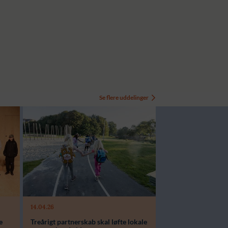
Se flere uddelinger
14.04.26
Modtager:
e
Treårigt partnerskab skal løfte lokale
Støttebeløb i alt: