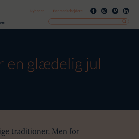
Nyheder
For medarbejdere
isen
 en glædelig jul
ige traditioner. Men for