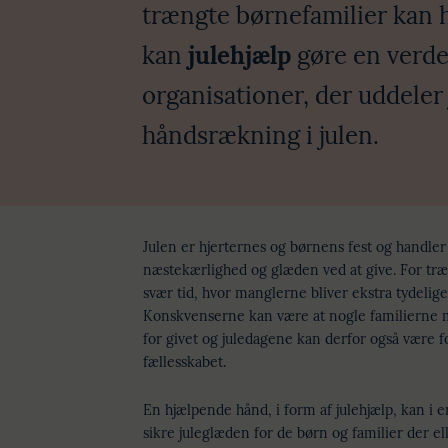
trængte børnefamilier kan h
kan
julehjælp
gøre en verden
organisationer, der uddeler 
håndsrækning i julen.
Julen er hjerternes og børnens fest og handle
næstekærlighed og glæden ved at give. For tr
svær tid, hvor manglerne bliver ekstra tydelig
Konskvenserne kan være at nogle familierne m
for givet og juledagene kan derfor også være f
fællesskabet.
En hjælpende hånd, i form af julehjælp, kan i 
sikre juleglæden for de børn og familier der ell