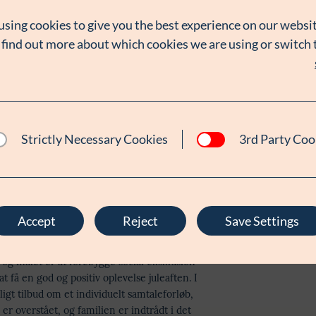
using cookies to give you the best experience on our websit
 find out more about which cookies we are using or switch
sation, som yder akut hjælp og langsigtet
udlandet. Hvert år deler Dansk Folkehjælp
an få en god jul med både julemad og gaver til
Strictly Necessary Cookies
3rd Party Coo
brugsportalen
Accept
Reject
Save Settings
 udsatte børnefamilier, som er berørt af
ring juleaften i 2024. Organisationen uddeler
 og målet er at forebygge social eksklusion
t få en god og positiv oplevelse juleaften. I
lligt tilbud om et individuelt samtaleforløb,
 overstået, og familien er indtrådt i det