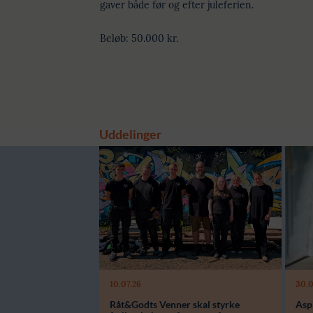
gaver både før og efter juleferien.
Beløb: 50.000 kr.
Uddelinger
10.07.26
30.0
Modtager:
Modt
Råt&Godts Venner skal styrke
Aspi
Støttebeløb i alt:
Støtte