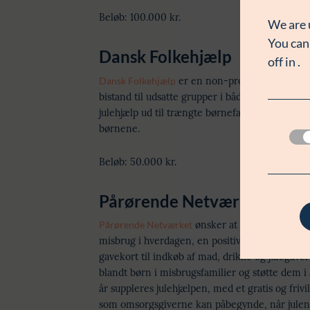
Beløb: 100.000 kr.
We are 
You can
Dansk Folkehjælp
off in
.
Dansk Folkehjælp
er en non-profit hjælpeorgani
bistand til udsatte grupper i både Danmark og 
julehjælp ud til trængte børnefamilier, så de k
børnene.
Beløb: 50.000 kr.
Pårørende Netværket – Mis
Pårørende Netværket
ønsker at sikre økonomisk
misbrug i hverdagen, en positiv oplevelse omk
gavekort til indkøb af mad, drikke og julegaver
blandt børn i misbrugsfamilier og støtte dem i a
år suppleres julehjælpen, med et gratis og frivi
som omsorgsgiverne kan påbegynde, når julen er