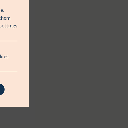
e.
 them
settings
kies