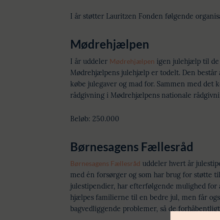
I år støtter Lauritzen Fonden følgende organis
Mødrehjælpen
I år uddeler
Mødrehjælpen
igen julehjælp til de
Mødrehjælpens julehjælp er todelt. Den består a
købe julegaver og mad for. Sammen med det ko
rådgivning i Mødrehjælpens nationale rådgivn
Beløb: 250.000
Børnesagens Fællesråd
Børnesagens Fællesråd
uddeler hvert år julestip
med én forsørger og som har brug for støtte ti
julestipendier, har efterfølgende mulighed for 
hjælpes familierne til en bedre jul, men får ogs
bagvedliggende problemer, så de forhåbentligt 