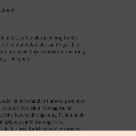
ationer:
 familier, der har allermest brug for det.
f et kontant beløb, der kan bruges til at
ntante beløb tilbydes forældrene samtidig
ing, Holdepunkt.
endier til børnefamilier i udsatte positioner
l at kunne fejre julen. Modtagerne af
at blive henvist til rådgivning. På den måde
å hjælp med at få løst nogle af de
ikke har brug for julestipendier næste år.