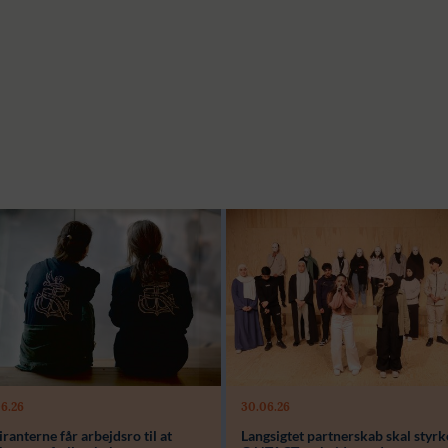
Modtager:
C:NTACT
Støttebeløb i alt:
6.000.000 kr.
Læs mere
6.26
30.06.26
ager:
ranterne får arbejdsro til at
Langsigtet partnerskab skal styrk
beløb i alt: