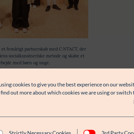
il et femårigt partnerskab med
C:NTACT
, der
 dens socialkunstneriske metode og skabe et
rbejde med børn og unge.
 gennem kunst og fortællinger. Med afsæt i
using cookies to give you the best experience on our websit
ganisationen forestillinger,
og unge – særligt i udsatte positioner – selv
 find out more about which cookies we are using or switch
, der alt for sjældent bliver hørt.
en efterspurgt metode
evet efterspurgt af både kommuner,
nmark og internationalt. Bevillingen skal give
Strictly Necessary Cookies
3rd Party Coo