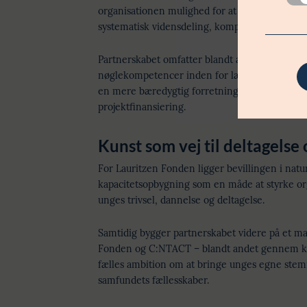
organisationen mulighed for at omsætte mange
systematisk vidensdeling, kompetenceudvikling
Partnerskabet omfatter blandt andet styrket m
nøglekompetencer inden for læring og kommun
en mere bæredygtig forretningsmodel, så orga
projektfinansiering.
Kunst som vej til deltagelse
For Lauritzen Fonden ligger bevillingen i natur
kapacitetsopbygning som en måde at styrke or
unges trivsel, dannelse og deltagelse.
Samtidig bygger partnerskabet videre på et m
Fonden og C:NTACT – blandt andet gennem krea
fælles ambition om at bringe unges egne stemm
samfundets fællesskaber.