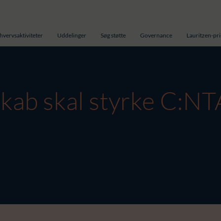
hvervsaktiviteter
Uddelinger
Søg støtte
Governance
Lauritzen-pr
skab skal styrke C:N