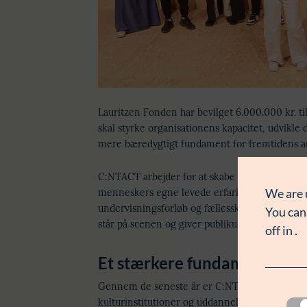
Lauritzen Fonden har bevilget 6.000.000 kr. t
skal styrke organisationens kapacitet, udvikle
mere bæredygtigt fundament for fremtidens a
C:NTACT arbejder for at skabe større ligeværd
We are 
menneskers egne levede erfaringer udvikler or
undervisningsforløb og fællesskaber, hvor børn 
You can
står på scenen og giver publikum indblik i de liv
off in
.
Et stærkere fundament for 
Gennem de seneste år er C:NTACTs tilgang bl
kulturinstitutioner og uddannelsesaktører i Da