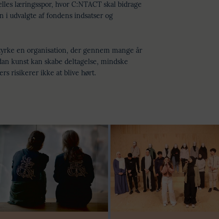
fælles læringsspor, hvor C:NTACT skal bidrage
 i udvalgte af fondens indsatser og
tyrke en organisation, der gennem mange år
rdan kunst kan skabe deltagelse, mindske
ers risikerer ikke at blive hørt.
Modtager:
C:NTACT
Støttebeløb i alt:
6.000.000 kr.
Læs mere