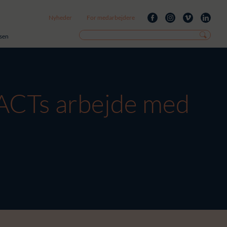
Nyheder
For medarbejdere
isen
TACTs arbejde med