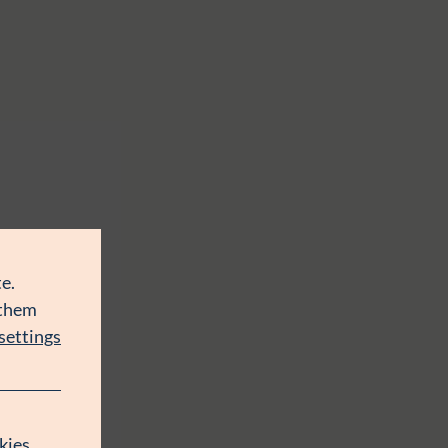
e.
 them
settings
kies