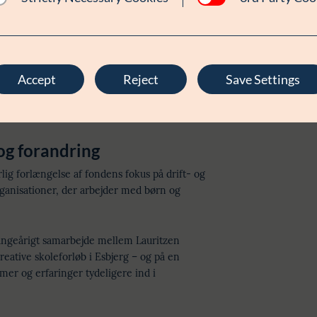
 års praksiserfaring til endnu mere
 og organisatorisk udvikling.
etodeudvikling, ansættelse af nye
ikation, udvikling af nye partnerskaber og
Accept
Reject
Save Settings
nisationen bliver mindre afhængig af
 og forandring
lig forlængelse af fondens fokus på drift- og
ganisationer, der arbejder med børn og
angeårigt samarbejde mellem Lauritzen
tive skoleforløb i Esbjerg – og på en
er og erfaringer tydeligere ind i