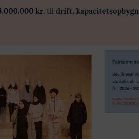
6.000.000 kr.
til
drift, kapacitetsopbyg
Fakta om be
Bevillingsmo
Støttebeløb i 
År:
2026 - 20
www.contact.
www.facebo