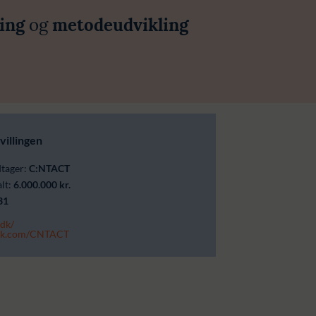
ning
og
metodeudvikling
villingen
dtager:
C:NTACT
alt:
6.000.000 kr.
31
dk/
ok.com/CNTACT