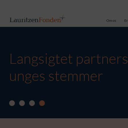
Om os
Er
Langsigtet partner
unges stemmer