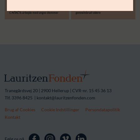
30.06.26
14.04.26
Støttebeløb i alt:
Langsigtet partnerskab skal styrke
Treårigt partnerskab skal løfte lokale
C:NTACTs arbejde med unges stemmer
gennembrud videre
Tranegårdsvej 20 | 2900 Hellerup | CVR-nr. 15 45 36 13
Tlf. 3396 8425 | kontakt@lauritzenfonden.com
Brug af Cookies
Cookie Indstillinger
Persondatapolitik
Kontakt
Følg os på