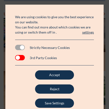
Uddelinger
Se flere uddelinger
We are using cookies to give you the best experience
on our website.
You can find out more about which cookies we are
using or switch them off in
.
settings
Strictly Necessary Cookies
Modtager:
Modtager:
10.07.26
30.06.26
3rd Party Cookies
Støttebeløb i alt:
Støttebeløb i alt:
Råt&Godts Venner skal styrke fællesskab
Aspiranterne får arbejdsro til at styrke
og efterværn for unge
unge fællesskaber
Accept
Modtager:
C:NTACT
Støttebeløb i alt:
6.000.000 kr.
Reject
Læs mere
Save Settings
Modtager: