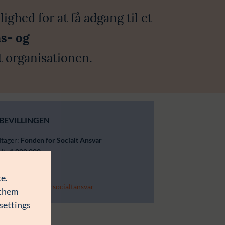
ghed for at få adgang til et
s- og
t organisationen.
BEVILLINGEN
dtager:
Fonden for Socialt Ansvar
alt:
1.000.000
27
e.
dk/
.com/fondenforsocialtansvar
 them
settings