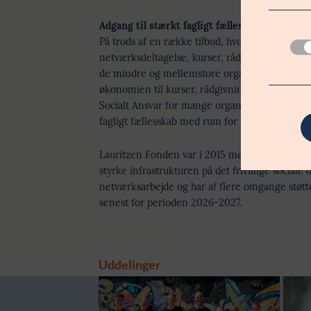
Adgang til stærkt fagligt fællesskab
På trods af en række tilbud, hvor frivillige so
netværksdeltagelse, kurser, rådgivning mv. me
de mindre og mellemstore organisationer pres
økonomien til kurser, rådgivning eller deltage
Socialt Ansvar for mange organisationer en uni
fagligt fællesskab med rum for videndeling og 
Lauritzen Fonden var i 2015 med til at kicksta
styrke infrastrukturen på det frivillige socia
netværksarbejde og har af flere omgange støtte
senest for perioden 2026-2027.
Uddelinger