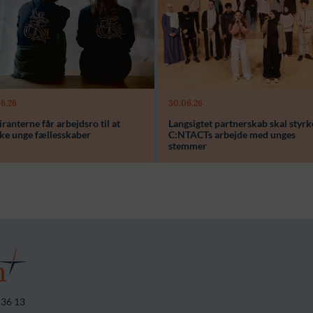
Modtager:
C:NTACT
Støttebeløb i alt:
6.000.000 kr.
Læs mere
6.26
30.06.26
ager:
ranterne får arbejdsro til at
Langsigtet partnerskab skal styrk
beløb i alt:
rke unge fællesskaber
C:NTACTs arbejde med unges
stemmer
 36 13