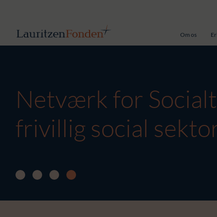
Om os
Er
Netværk for Socialt
frivillig social sekto