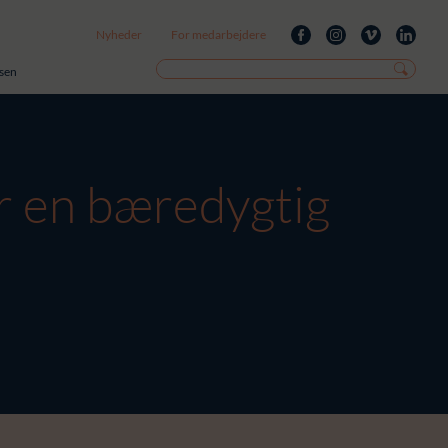
Nyheder
For medarbejdere
isen
or en bæredygtig