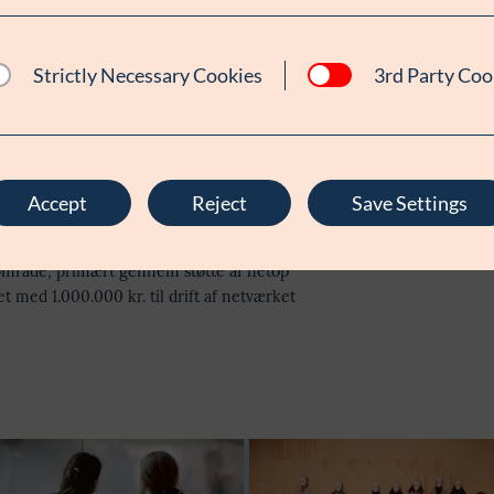
ciale aktører og organisationer kan købe
Strictly Necessary Cookies
3rd Party Coo
d henblik på kapacitetsopbygning, er særligt
sede. De mindre organisationer har ofte ikke
lse i betalte netværk. Derfor er Netværk for
k mulighed for at få adgang til et stærkt
sparring, videns- og kapacitetsopbygning.
Accept
Reject
Save Settings
rte Fonden for Socialt Ansvars arbejde med at
le område, primært gennem støtte af netop
t med 1.000.000 kr. til drift af netværket