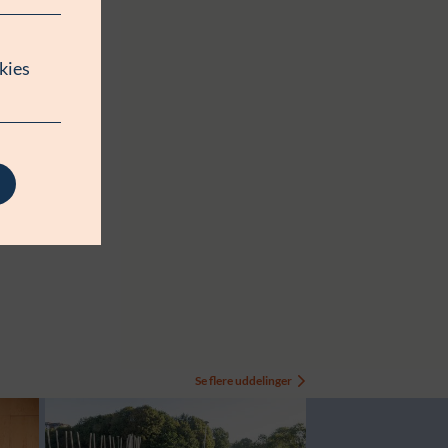
kies
Se flere uddelinger