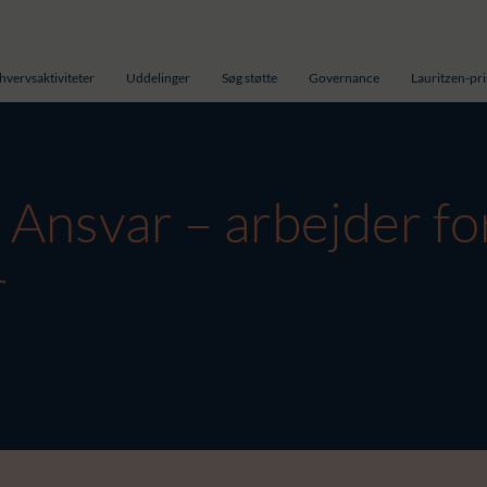
hvervsaktiviteter
Uddelinger
Søg støtte
Governance
Lauritzen-pr
 Ansvar – arbejder f
r