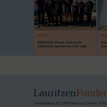
10.07.26
30.0
Modtager:
Modt
Råt&Godts Venner skal styrke
Aspi
Støttebeløb i alt:
Støtte
fællesskab og efterværn for unge
sty
Tranegårdsvej 20 | 2900 Hellerup | CVR-nr. 15 45