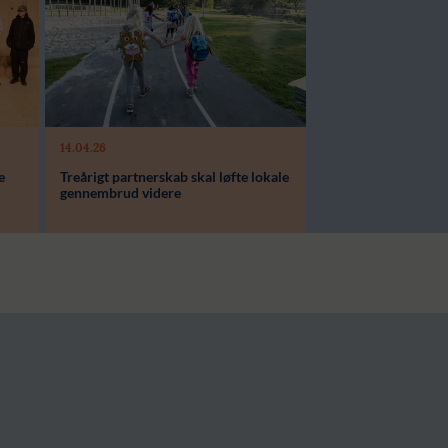
14.04.26
Modtager:
e
Treårigt partnerskab skal løfte lokale
Støttebeløb i alt:
gennembrud videre