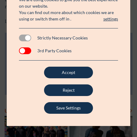
on our website.
ressourcer og muligheder.
You can find out more about which cookies we are
using or switch them off in
.
settings
Lauritzen Fonden har støttet med 50.000 kr.
Strictly Necessary Cookies
FAKTA OM BEVILLINGEN
3rd Party Cookies
Bevillingsmodtager:
Prolog Teater
Støttebeløb i alt:
50.000
År:
2021 - 2022
Accept
www.prologteater.dk/
www.facebook.com/prologteater
Reject
Save Settings
Uddelinger
Se flere uddelinger