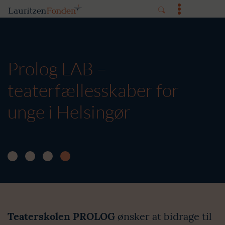
Prolog LAB –
teaterfællesskaber for
unge i Helsingør
Teaterskolen PROLOG
ønsker at bidrage til