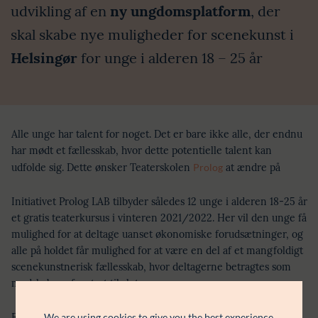
udvikling af en
ny ungdomsplatform
, der
skal skabe nye muligheder for scenekunst i
Helsingør
for unge i alderen 18 – 25 år
Alle unge har talent for noget. Det er bare ikke alle, der endnu
har mødt et fællesskab, hvor dette potentielle talent kan
udfolde sig. Dette ønsker Teaterskolen
Prolog
at ændre på
Initiativet Prolog LAB tilbyder således 12 unge i alderen 18-25 år
et gratis teaterkursus i vinteren 2021/2022. Her vil den unge få
mulighed for at deltage uanset økonomiske forudsætninger, og
alle på holdet får mulighed for at være en del af et mangfoldigt
scenekunstnerisk fællesskab, hvor deltagerne betragtes som
medskabere fra start til slut.
We are using cookies to give you the best experience
Formålet er at at styrke den enkeltes selvværd og tro på egne