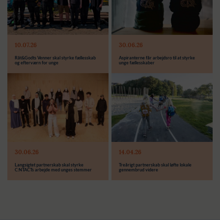
Modtager:
Modtager:
10.07.26
30.06.26
Støttebeløb i alt:
Støttebeløb i alt:
Råt&Godts Venner skal styrke fællesskab
Aspiranterne får arbejdsro til at styrke
og efterværn for unge
unge fællesskaber
Modtager:
C:NTACT
Støttebeløb i alt:
6.000.000 kr.
Læs mere
Modtager:
30.06.26
14.04.26
Støttebeløb i alt:
Langsigtet partnerskab skal styrke
Treårigt partnerskab skal løfte lokale
C:NTACTs arbejde med unges stemmer
gennembrud videre