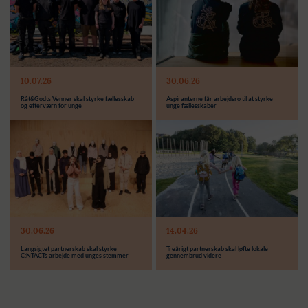
Modtager:
Modtager:
10.07.26
30.06.26
Støttebeløb i alt:
Støttebeløb i alt:
Råt&Godts Venner skal styrke fællesskab
Aspiranterne får arbejdsro til at styrke
og efterværn for unge
unge fællesskaber
Modtager:
C:NTACT
Støttebeløb i alt:
6.000.000 kr.
Læs mere
Modtager:
30.06.26
14.04.26
Støttebeløb i alt:
Langsigtet partnerskab skal styrke
Treårigt partnerskab skal løfte lokale
C:NTACTs arbejde med unges stemmer
gennembrud videre