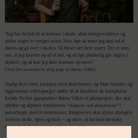
”Jeg har da lyst til at komme i skole, altså morgenrutinen og
sådan noget er meget nemt. Men lige så snart jeg skal ud af
døren og gå over i skolen. Så bliver det hele svært. Det er som
om, at jeg kravler op af et hul, og så lige pludselig går stigen i
stykker, og så kan jeg ikke komme op mere.”
Citat fra anonym 14-årig pige til Børns Vilkår.
Stadig flere børn kæmper med skolefravær, og både familier og
fagpersoner efterspørger støtte til at håndtere de komplekse
forløb. Derfor igangsætter Børns Vilkår et pilotprojekt, der skal
udvikle og afprøve funktionen
”rådgiver ved skolefravær”
i
samarbejde med to kommuner. Rådgiveren skal styrke dialogen
mellem skole, hjem og barn – og sikre, at barnets stemme
bliver hørt, før fraværet vokser sig større.