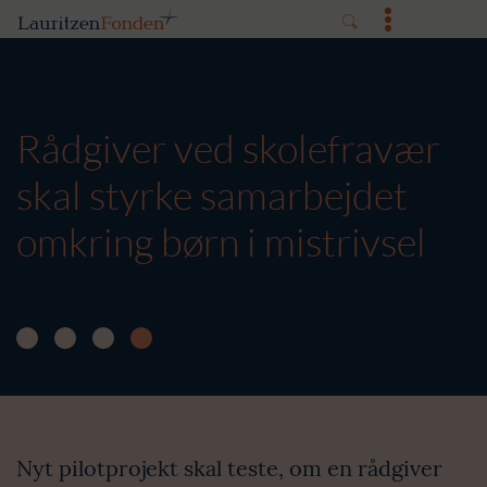
Rådgiver ved skolefravær
skal styrke samarbejdet
omkring børn i mistrivsel
Nyt pilotprojekt skal teste, om en rådgiver