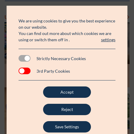
Uddelinger
Se flere uddelinger
We are using cookies to give you the best experience
on our website.
You can find out more about which cookies we are
using or switch them off in
.
settings
Strictly Necessary Cookies
Modtager:
Modtager:
10.07.26
30.06.26
3rd Party Cookies
Støttebeløb i alt:
Støttebeløb i alt:
Råt&Godts Venner skal styrke fællesskab
Aspiranterne får arbejdsro til at styrke
og efterværn for unge
unge fællesskaber
Accept
Modtager:
C:NTACT
Støttebeløb i alt:
6.000.000 kr.
Reject
Læs mere
Save Settings
Modtager: