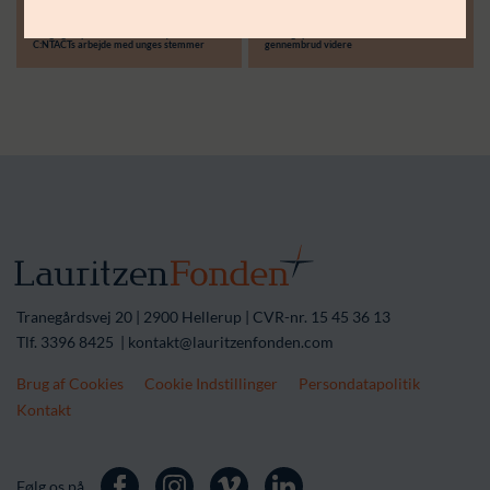
30.06.26
14.04.26
Støttebeløb i alt:
Langsigtet partnerskab skal styrke
Treårigt partnerskab skal løfte lokale
C:NTACTs arbejde med unges stemmer
gennembrud videre
Tranegårdsvej 20 | 2900 Hellerup | CVR-nr. 15 45 36 13
Tlf. 3396 8425 | kontakt@lauritzenfonden.com
Brug af Cookies
Cookie Indstillinger
Persondatapolitik
Kontakt
Følg os på