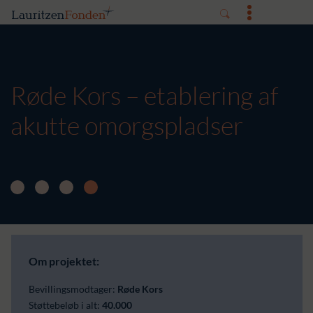
Røde Kors – etablering af
akutte omorgspladser
Om projektet:
Bevillingsmodtager:
Røde Kors
Støttebeløb i alt:
40.000