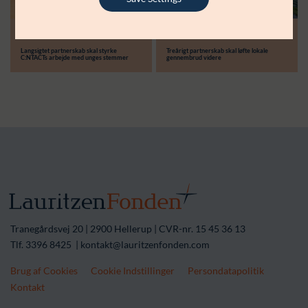
Modtager:
30.06.26
14.04.26
Støttebeløb i alt:
Langsigtet partnerskab skal styrke
Treårigt partnerskab skal løfte lokale
C:NTACTs arbejde med unges stemmer
gennembrud videre
Tranegårdsvej 20 | 2900 Hellerup | CVR-nr. 15 45 36 13
Tlf. 3396 8425 | kontakt@lauritzenfonden.com
Brug af Cookies
Cookie Indstillinger
Persondatapolitik
Kontakt