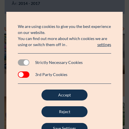
År:
2014 - 2017
We are using cookies to give you the best experience
Uddelinger
Se flere uddelinger
on our website.
You can find out more about which cookies we are
using or switch them off in
.
settings
Strictly Necessary Cookies
3rd Party Cookies
Modtager:
Modtager:
10.07.26
30.06.26
Støttebeløb i alt:
Støttebeløb i alt:
Råt&Godts Venner skal styrke fællesskab
Aspiranterne får arbejdsro til at styrke
og efterværn for unge
unge fællesskaber
Accept
Modtager:
C:NTACT
Reject
Støttebeløb i alt:
6.000.000 kr.
Læs mere
Save Settings