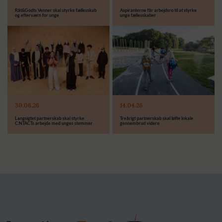
Råt&Godts Venner skal styrke fællesskab
Aspiranterne får arbejdsro til at styrke
og efterværn for unge
unge fællesskaber
Modtager:
C:NTACT
Støttebeløb i alt:
6.000.000 kr.
Læs mere
Modtager:
30.06.26
14.04.26
Støttebeløb i alt:
Langsigtet partnerskab skal styrke
Treårigt partnerskab skal løfte lokale
C:NTACTs arbejde med unges stemmer
gennembrud videre