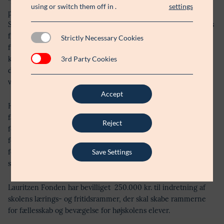
”maker” (kreativt miljø for vidensdeling), journalist, leder og
using or switch them off in
.
settings
politiker.
Skolen stræber derfor efter at medvirke til at skabe fremtidens
frivillige ledere, engagerede foreningsfrivillige, demokratisk
Strictly Necessary Cookies
funderede ungdomspolitikere og ikke mindst sende
3rd Party Cookies
kommende journalister videre med en indsigt, der rækker
dybere end sensationsjournalistik og med en ’tone’ i deres
virke, der har blik for sagen og ikke personen.
Accept
Højskolen lykkes i det øjeblik der formås at undervise med
faget og ikke i faget. Det betyder at højskolens værdisæt og
Reject
formål danner retningen for al undervisning. Undervisningen
foregår i praksisnære værksteder – uanset indhold og har til
formål at skabe nye ildsjæle, der brænder for noget mere end
Save Settings
sig selv.
Lauritzen Fonden har bevilliget 250.000 kr. til indretning af
skolens lærings- og fritidsrammer, der skal skabe rammerne
for fællesskab og bevægelse for højskolens elever.