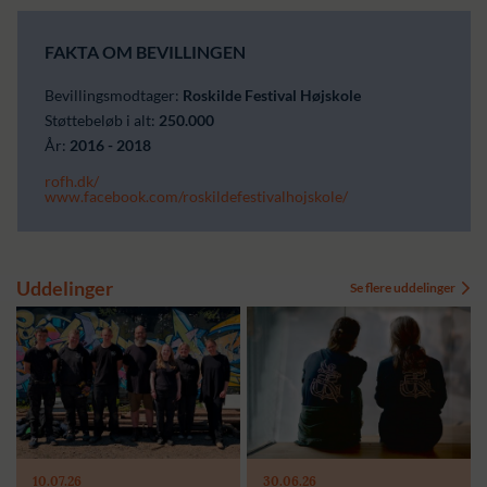
FAKTA OM BEVILLINGEN
Bevillingsmodtager:
Roskilde Festival Højskole
Støttebeløb i alt:
250.000
År:
2016 - 2018
rofh.dk/
www.facebook.com/roskildefestivalhojskole/
Uddelinger
Se flere uddelinger
Modtager:
Modtager:
10.07.26
30.06.26
Støttebeløb i alt:
Støttebeløb i alt: