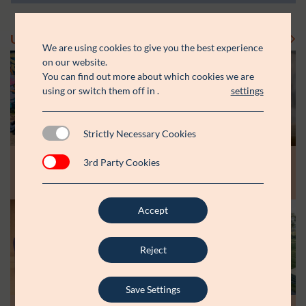
Uddelinger
Se flere uddelinger
We are using cookies to give you the best experience
on our website.
You can find out more about which cookies we are
using or switch them off in
.
settings
Strictly Necessary Cookies
Modtager:
Modtager:
10.07.26
30.06.26
3rd Party Cookies
Støttebeløb i alt:
Støttebeløb i alt:
Råt&Godts Venner skal styrke fællesskab
Aspiranterne får arbejdsro til at styrke
og efterværn for unge
unge fællesskaber
Accept
Modtager:
C:NTACT
Støttebeløb i alt:
6.000.000 kr.
Reject
Læs mere
Save Settings
Modtager: