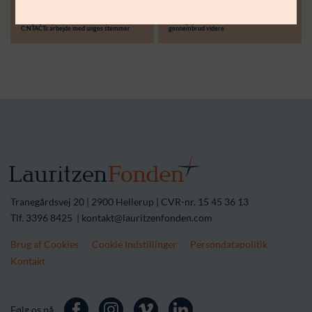
30.06.26
14.04.26
Støttebeløb i alt:
Langsigtet partnerskab skal styrke
Treårigt partnerskab skal løfte lokale
C:NTACTs arbejde med unges stemmer
gennembrud videre
Tranegårdsvej 20 | 2900 Hellerup | CVR-nr. 15 45 36 13
Tlf. 3396 8425 | kontakt@lauritzenfonden.com
Brug af Cookies
Cookie Indstillinger
Persondatapolitik
Kontakt
Følg os på