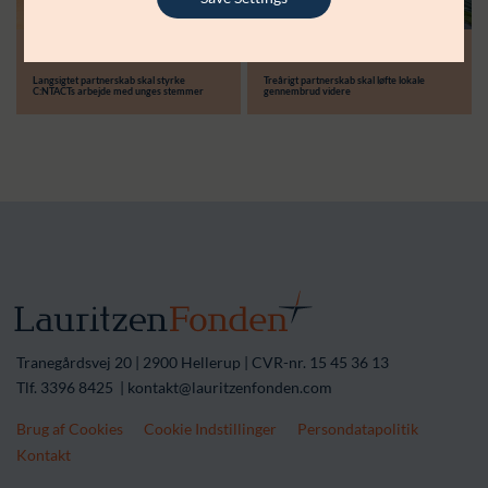
Modtager:
30.06.26
14.04.26
Støttebeløb i alt:
Langsigtet partnerskab skal styrke
Treårigt partnerskab skal løfte lokale
C:NTACTs arbejde med unges stemmer
gennembrud videre
Tranegårdsvej 20 | 2900 Hellerup | CVR-nr. 15 45 36 13
Tlf. 3396 8425 | kontakt@lauritzenfonden.com
Brug af Cookies
Cookie Indstillinger
Persondatapolitik
Kontakt