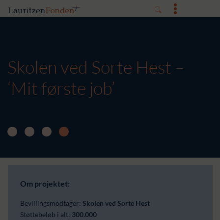
Skolen ved Sorte Hest –
‘Mit første job’
Om projektet:
Bevillingsmodtager:
Skolen ved Sorte Hest
Støttebeløb i alt:
300.000