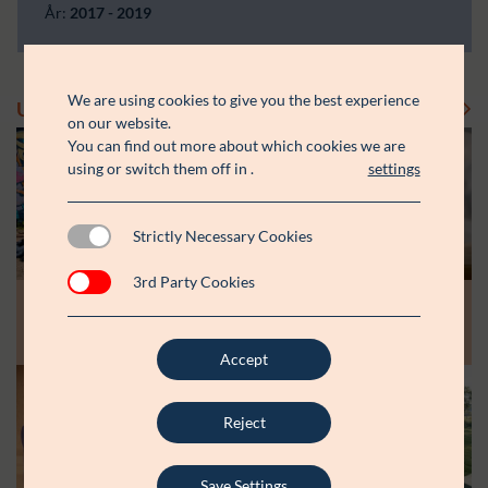
År:
2017 - 2019
We are using cookies to give you the best experience
Uddelinger
Se flere uddelinger
on our website.
You can find out more about which cookies we are
using or switch them off in
.
settings
Strictly Necessary Cookies
3rd Party Cookies
Modtager:
Modtager:
10.07.26
30.06.26
Støttebeløb i alt:
Støttebeløb i alt:
Råt&Godts Venner skal styrke fællesskab
Aspiranterne får arbejdsro til at styrke
og efterværn for unge
unge fællesskaber
Accept
Modtager:
C:NTACT
Reject
Støttebeløb i alt:
6.000.000 kr.
Læs mere
Save Settings