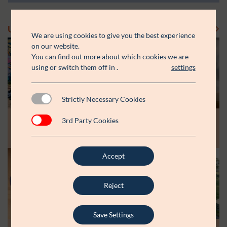
Uddelinger
Se flere uddelinger
We are using cookies to give you the best experience
on our website.
You can find out more about which cookies we are
using or switch them off in
.
settings
Strictly Necessary Cookies
Modtager:
Modtager:
10.07.26
30.06.26
3rd Party Cookies
Støttebeløb i alt:
Støttebeløb i alt:
Råt&Godts Venner skal styrke fællesskab
Aspiranterne får arbejdsro til at styrke
og efterværn for unge
unge fællesskaber
Accept
Modtager:
C:NTACT
Støttebeløb i alt:
6.000.000 kr.
Reject
Læs mere
Save Settings
Modtager: