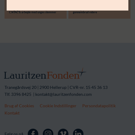
30.06.26
14.04.26
Støttebeløb i alt:
Langsigtet partnerskab skal styrke
Treårigt partnerskab skal løfte lokale
C:NTACTs arbejde med unges stemmer
gennembrud videre
Tranegårdsvej 20 | 2900 Hellerup | CVR-nr. 15 45 36 13
Tlf. 3396 8425 | kontakt@lauritzenfonden.com
Brug af Cookies
Cookie Indstillinger
Persondatapolitik
Kontakt
Følg os på