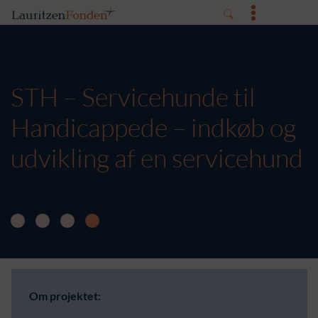
STH – Servicehunde til
Handicappede – indkøb og
udvikling af en servicehund
Om projektet: