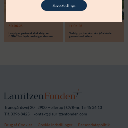
Støttebeløb i alt:
6.000.000 kr.
Save Settings
Læs mere
Modtager:
30.06.26
14.04.26
Støttebeløb i alt:
Langsigtet partnerskab skal styrke
Treårigt partnerskab skal løfte lokale
C:NTACTs arbejde med unges stemmer
gennembrud videre
Tranegårdsvej 20 | 2900 Hellerup | CVR-nr. 15 45 36 13
Tlf. 3396 8425 | kontakt@lauritzenfonden.com
Brug af Cookies
Cookie Indstillinger
Persondatapolitik