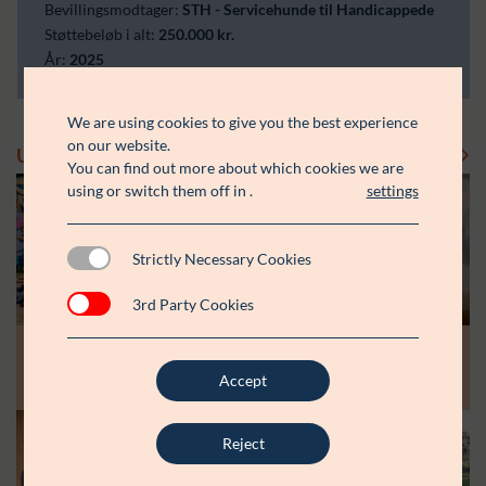
Bevillingsmodtager:
STH - Servicehunde til Handicappede
Støttebeløb i alt:
250.000 kr.
År:
2025
We are using cookies to give you the best experience
on our website.
Uddelinger
Se flere uddelinger
You can find out more about which cookies we are
using or switch them off in
.
settings
Strictly Necessary Cookies
3rd Party Cookies
Modtager:
Modtager:
10.07.26
30.06.26
Støttebeløb i alt:
Støttebeløb i alt:
Råt&Godts Venner skal styrke fællesskab
Aspiranterne får arbejdsro til at styrke
Accept
og efterværn for unge
unge fællesskaber
Reject
Modtager:
C:NTACT