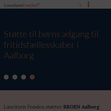
Støtte til børns adgang til
fritidsfællesskaber i
Aalborg
Lauritzen Fonden støtter
BROEN Aalborg