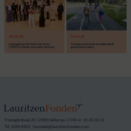
Modtager:
C:NTACT
Støttebeløb i alt:
6.000.000 kr.
Læs mere
Modtager:
30.06.26
14.04.26
Støttebeløb i alt:
Langsigtet partnerskab skal styrke
Treårigt partnerskab skal løfte lokale
C:NTACTs arbejde med unges stemmer
gennembrud videre
Tranegårdsvej 20 | 2900 Hellerup | CVR-nr. 15 45 36 13
Tlf. 3396 8425 | kontakt@lauritzenfonden.com