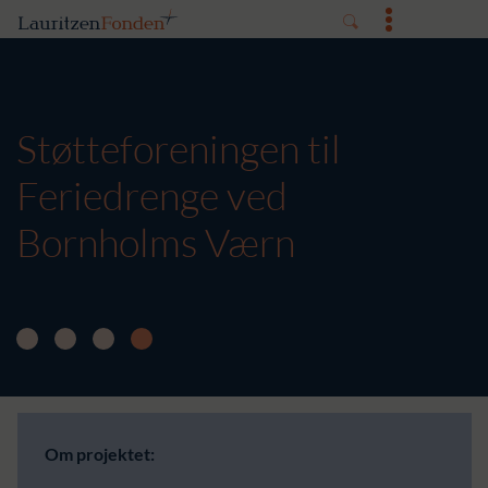
Støtteforeningen til
Feriedrenge ved
Bornholms Værn
Om projektet: