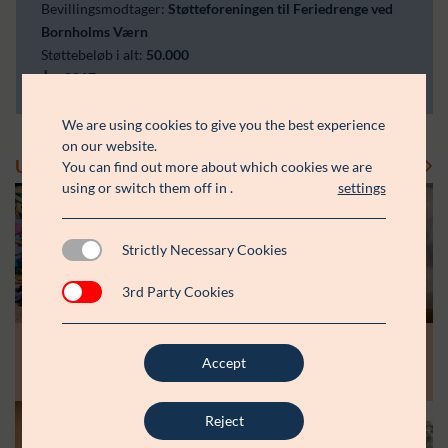
Bevillingsmodtager:
Støtteforeningen til Feriedrenge ved
Bornholms Værn
Støttebeløb i alt:
50.000
År:
2017
We are using cookies to give you the best experience
on our website.
Uddelinger
You can find out more about which cookies we are
Se flere uddelinger
using or switch them off in
.
settings
Strictly Necessary Cookies
3rd Party Cookies
Modtager:
Modtager:
10.07.26
30.06.26
Støttebeløb i alt:
Støttebeløb i alt:
Accept
Råt&Godts Venner skal styrke fællesskab
Aspiranterne får arbejdsro til at styrke
og efterværn for unge
unge fællesskaber
Reject