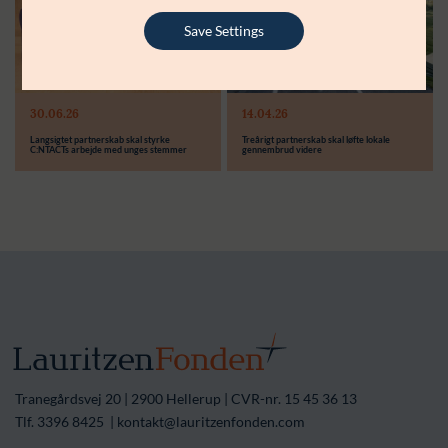
Modtager:
C:NTACT
Støttebeløb i alt:
6.000.000 kr.
Save Settings
Læs mere
Modtager:
30.06.26
14.04.26
Støttebeløb i alt:
Langsigtet partnerskab skal styrke
Treårigt partnerskab skal løfte lokale
C:NTACTs arbejde med unges stemmer
gennembrud videre
Tranegårdsvej 20 | 2900 Hellerup | CVR-nr. 15 45 36 13
Tlf. 3396 8425 | kontakt@lauritzenfonden.com