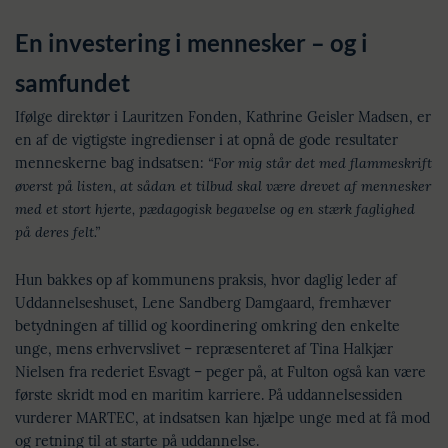
En investering i mennesker – og i
samfundet
Ifølge direktør i Lauritzen Fonden, Kathrine Geisler Madsen, er
en af de vigtigste ingredienser i at opnå de gode resultater
menneskerne bag indsatsen:
“For mig står det med flammeskrift
øverst på listen, at sådan et tilbud skal være drevet af mennesker
med et stort hjerte, pædagogisk begavelse og en stærk faglighed
på deres felt.”
Hun bakkes op af kommunens praksis, hvor daglig leder af
Uddannelseshuset, Lene Sandberg Damgaard, fremhæver
betydningen af tillid og koordinering omkring den enkelte
unge, mens erhvervslivet – repræsenteret af Tina Halkjær
Nielsen fra rederiet Esvagt – peger på, at Fulton også kan være
første skridt mod en maritim karriere. På uddannelsessiden
vurderer MARTEC, at indsatsen kan hjælpe unge med at få mod
og retning til at starte på uddannelse.