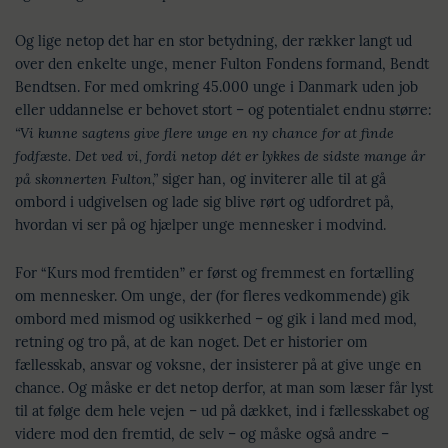
Og lige netop det har en stor betydning, der rækker langt ud
over den enkelte unge, mener Fulton Fondens formand, Bendt
Bendtsen. For med omkring 45.000 unge i Danmark uden job
eller uddannelse er behovet stort – og potentialet endnu større:
“Vi kunne sagtens give flere unge en ny chance for at finde
fodfæste. Det ved vi, fordi netop dét er lykkes de sidste mange år
på skonnerten Fulton,”
siger han, og inviterer alle til at gå
ombord i udgivelsen og lade sig blive rørt og udfordret på,
hvordan vi ser på og hjælper unge mennesker i modvind.
For “Kurs mod fremtiden” er først og fremmest en fortælling
om mennesker. Om unge, der (for fleres vedkommende) gik
ombord med mismod og usikkerhed – og gik i land med mod,
retning og tro på, at de kan noget. Det er historier om
fællesskab, ansvar og voksne, der insisterer på at give unge en
chance. Og måske er det netop derfor, at man som læser får lyst
til at følge dem hele vejen – ud på dækket, ind i fællesskabet og
videre mod den fremtid, de selv – og måske også andre –