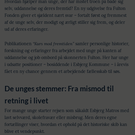
Hvordan hjælper man unge, der har mistet troen på både sig
selv, uddannelse og deres fremtid? En ny udgivelse fra Fulton
Fonden giver et sjældent nært svar – fortalt først og fremmest
af de unge selv, der modigt og ærligt stiller sig frem, og deler
ud af deres erfaringer.
Publikationen
“Kurs mod fremtiden”
samler personlige historier,
forskning og erfaringer fra arbejdet med unge på kanten af
uddannelse og job ombord på skonnerten Fulton. Her har unge
i udsatte positioner – bosiddende i Esbjerg Kommune – i årevis
fået en ny chance gennem et arbejdende fællesskab til søs.
De unges stemmer: Fra mismod til
retning i livet
For mange unge starter rejsen som såkaldt Esbjerg Matros med
lavt selvværd, skolefravær eller misbrug. Men deres egne
fortællinger viser, hvordan et ophold på det historiske skib kan
blive et vendepunkt.