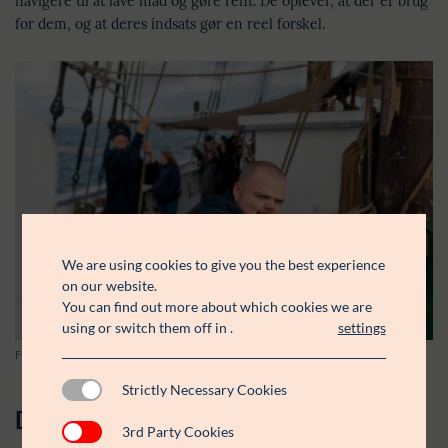
navigere til at lave mad og gøre rent. De oplever, at der er brug
for dem, og at deres indsats gør en reel forskel.
We are using cookies to give you the best experience
on our website.
You can find out more about which cookies we are
using or switch them off in
.
settings
Foto: Tomas Bertelsen
Strictly Necessary Cookies
Dokumenterede resultater:
3rd Party Cookies