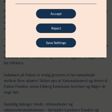
“Bemærkelsesværdig effekt”
Følgeforskning fra Aarhus Universitet viser markante resultater.
Accept
Ifølge lektor Frans Ørsted Andersen har opholdet haft en
væsentlig positiv betydning for de unges selvfølelse, relationer
Reject
og livskvalitet:
“Hands-on-opgaver og sidemandsoplæring er virkelig vigtige
Save Settings
veje til, at de her unge begynder at tro på sig selv og på, at de kan
lære noget,”
forklarer han, og peger på, at netop kombinationen
af ansvar, stabile relationer og konkrete opgaver er afgørende
for effekten.
Indsatsen på Fulton er mulig gennem et tæt samarbejde
mellem flere aktører. Skibet ejes af Nationalmuseet og drives af
Fulton Fonden, mens Esbjerg Kommune henviser og følger de
unge tæt.
Samtidig bidrager fonde, virksomheder og
uddannelsesinstitutioner – herunder Lauritzen Fonden og