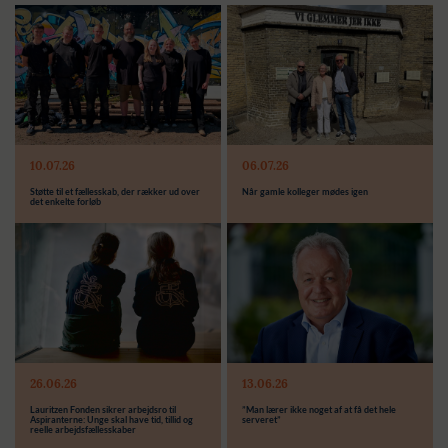
Læs mere
10.07.26
06.07.26
Støtte til et fællesskab, der rækker ud over
Når gamle kolleger mødes igen
det enkelte forløb
26.06.26
13.06.26
Lauritzen Fonden sikrer arbejdsro til
”Man lærer ikke noget af at få det hele
Aspiranterne: Unge skal have tid, tillid og
serveret”
reelle arbejdsfællesskaber