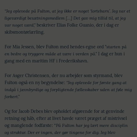
“Jeg oplevede på Fulton, at jeg ikke er noget ‘lortebarn’. Jeg var et
ligeværdigt besætningsmedlem […] Det gav mig tillid til, at jeg
var noget værd,”
beskriver Elias Folke Guanio, der i dag er
skibsmontørlærling.
For Mia Jessen, blev Fulton med hendes egne ord ”
starten på
en bedre og tryggere måde at være i verden på.”
I dag er hun i
gang med en maritim HF i Frederikshavn.
For Asger Christensen, der nu arbejder som styrmand, blev
Fulton også en ny begyndelse:
“Jeg oplevede for første gang at
indgå i jævnbyrdige og forpligtende fællesskaber uden at føle mig
forkert.”
Og for Jacob Debes blev opholdet afgørende for at genvinde
retning og håb, efter at livet havde været præget af mistrivsel
og manglende fodfæste: “
På Fulton har jeg lært mere disciplin
og struktur. Der er ingen, der gør tingene for dig. Jeg blev