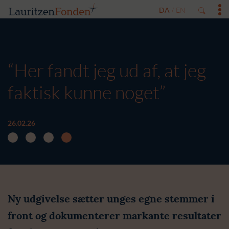
DA
EN
/
“Her fandt jeg ud af, at jeg
faktisk kunne noget”
26.02.26
Ny udgivelse sætter unges egne stemmer i
front og dokumenterer markante resultater