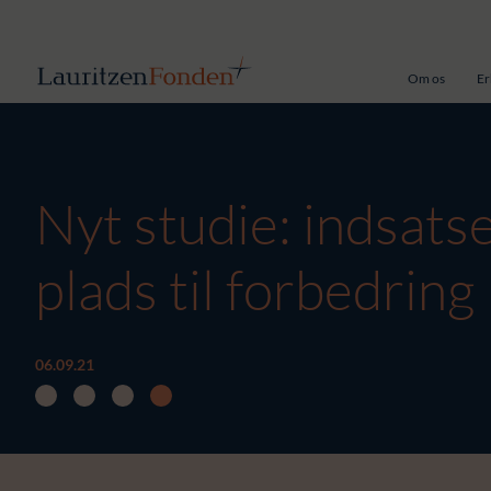
Om os
Er
Nyt studie: indsat
plads til forbedring
06.09.21