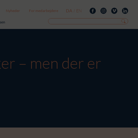
DA
EN
Nyheder
For medarbejdere
/
isen
er – men der er