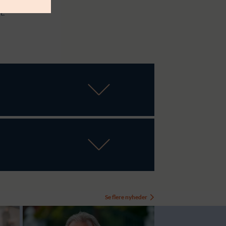
t.
Se flere nyheder