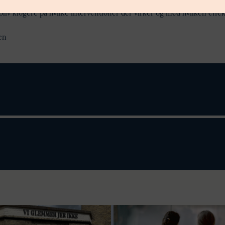
bliv klogere på hvilke interventioner der virker og med hvilken effek
en