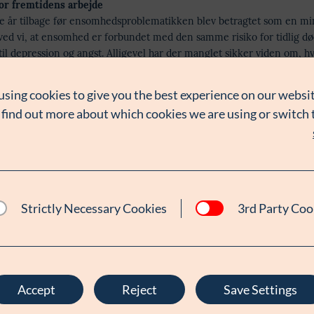
for fremtidens arbejde
e år tilbage før ensomhedsproblematikken blev betragtet som en mi
 ved vi, at ensomhed er forbundet med den samme risiko for tidlig 
til depression og angst. Alligevel har der manglet sikker viden om, h
d ensomhed virker, og hvilke interventionstyper der er effektive.
using cookies to give you the best experience on our websit
illing for øje har seniorforsker og ekspert i mental sundhed Mathia
 find out more about which cookies we are using or switch
it forskningsteam screenet mere end 14.000 effektstudier på enso
mgået og evalueret 136 interventioner, der alle havde som primært 
 I dag står vi derfor med et solidt videnskabeligt grundlag for at v
n vi kan hjælpe mennesker, der føler sig ensomme.
arbejdet med den her analyse, kendte vi til mange forskellige typer af
Strictly Necessary Cookies
3rd Party Coo
t samlet billede, der kunne sige noget mere præcist om, hvorvidt vi sk
 arbejdet med at afhjælpe ensomhed. Med vores omfattende litteratur
lke typer af interventioner der virker og med hvilken effekt. Det styrke
r os en bedre ide om, hvilken vej vi skal gå fremadrettet”,
forklarer ek
ingsansvarlig for rapporten Mathias Lasgaard fra forsknings- og ko
Accept
Reject
Save Settings