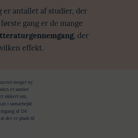
r antallet af studier, der
 første gang er de mange
litteraturgennemgang
, der
vilken effekt.
oduceret meget ny
 uden et samlet
et sikkert om,
an i samarbejde
emgang af 136
t der er plads til