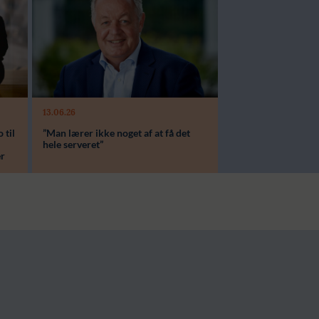
13.06.26
 til
”Man lærer ikke noget af at få det
hele serveret”
er