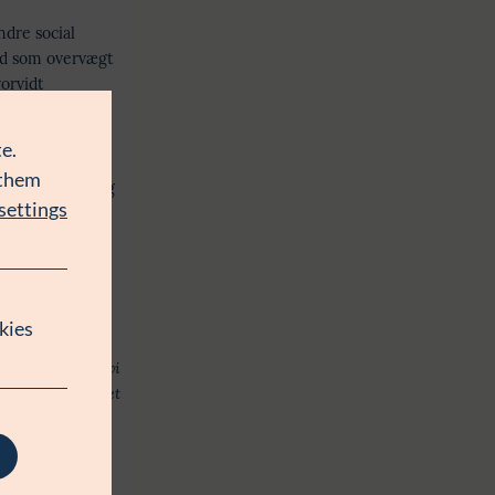
ndre social
død som overvægt
vorvidt
e.
s Lasgaard i
 them
mhedsområdet og
settings
formål at
urdere og
 interventioner,
kies
ulle gå den ene
gennemgang kan vi
r forskningsfeltet
spert i metal
nsulenthuset