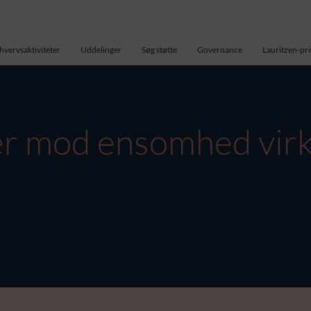
hvervsaktiviteter
Uddelinger
Søg støtte
Governance
Lauritzen-pr
ser mod ensomhed virk