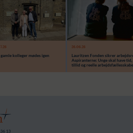
7.26
26.06.26
 gamle kolleger mødes igen
Lauritzen Fonden sikrer arbejdsro
Aspiranterne: Unge skal have tid,
tillid og reelle arbejdsfællesskab
 36 13