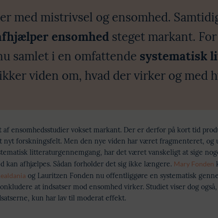
 med mistrivsel og ensomhed. Samtidig e
afhjælper ensomhed
steget markant. For
nu samlet i en omfattende
systematisk 
sikker viden om, hvad der virker og med h
let af ensomhedsstudier vokset markant. Der er derfor på kort tid pr
tivt nyt forskningsfelt. Men den nye viden har været fragmenteret, og
stematisk litteraturgennemgang, har det været vanskeligt at sige nog
 kan afhjælpes. Sådan forholder det sig ikke længere.
Mary Fonden
k
ealdania
og Lauritzen Fonden nu offentliggøre en systematisk genn
onkludere at indsatser mod ensomhed virker. Studiet viser dog også, a
satserne, kun har lav til moderat effekt.