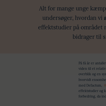
Alt for mange unge kæmper
undersøger, hvordan vi
effektstudier på området 
bidrager til 
På få år er antal
viden til et rela
overblik og en sy
hvorvidt ensomhed
med Defactum,
R
effektstudier og k
forbedring, da ind