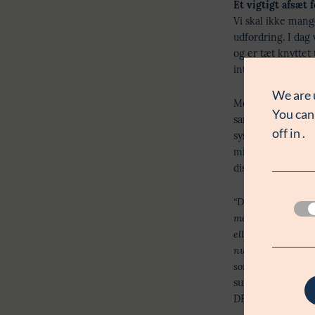
Et vigtigt afsæt 
Vi skal ikke mang
udfordring. I dag
og er tæt knyttet 
interventioner mo
We are 
Med den problemst
You can
samarbejde med s
off in
.
systematisk genne
mindske ensomhed.
diskutere, hvorda
“Da vi påbegyndte 
men vi manglede e
eller anden vej i
nu konstatere, hvi
som helhed og give
sundhed og forskn
DEFACTUM.