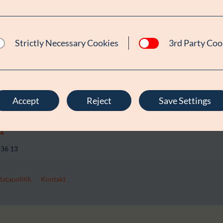
Strictly Necessary Cookies
3rd Party Coo
Accept
Reject
Save Settings
 36 13
atapolitik
Kontakt