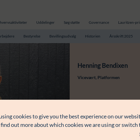
hvervsaktiviteter
Uddelinger
Søg støtte
Governance
Lauritzen-pr
rbejdere
Bestyrelse
Bevillingsudvalg
Historien
Årsskrift 2025
Henning Bendixen
Vicevært, Platformen
using cookies to give you the best experience on our websit
 find out more about which cookies we are using or switch