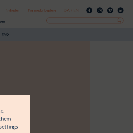
DA
EN
Nyheder
For medarbejdere
/
isen
FAQ
e.
 them
settings