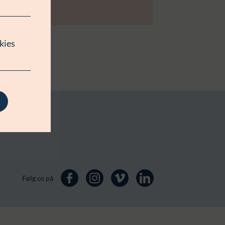
kies
Følg os på