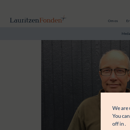
Om os
Er
Meda
We are 
You can
off in
.