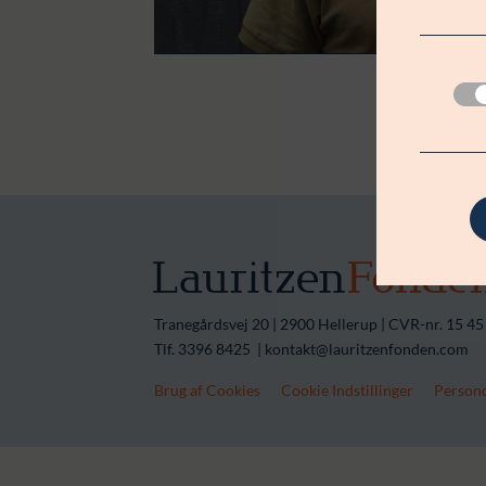
Tranegårdsvej 20 | 2900 Hellerup | CVR-nr. 15 45
Tlf. 3396 8425 | kontakt@lauritzenfonden.com
Brug af Cookies
Cookie Indstillinger
Persond