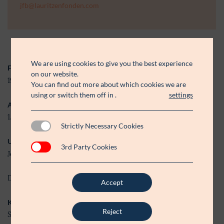
jfb@lauritzenfonden.com
We are using cookies to give you the best experience
Fødselsår
on our website.
1983
You can find out more about which cookies we are
using or switch them off in
.
settings
Ansat
1. august 2025
Strictly Necessary Cookies
Uddannelse
3rd Party Cookies
Journalist fra DMJX, Aarhus
Diplomuddannelse i kommunikation fra DMJX, København
Accept
Kompetencer
Reject
Strategisk kommunikation, sociale medier, presse & PR,