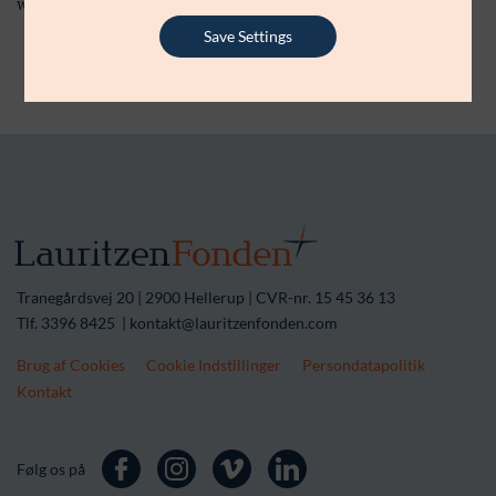
webredaktion, tekst, lyd, foto og magasinredaktion.
Save Settings
Tranegårdsvej 20 | 2900 Hellerup | CVR-nr. 15 45 36 13
Tlf. 3396 8425 | kontakt@lauritzenfonden.com
Brug af Cookies
Cookie Indstillinger
Persondatapolitik
Kontakt
Følg os på