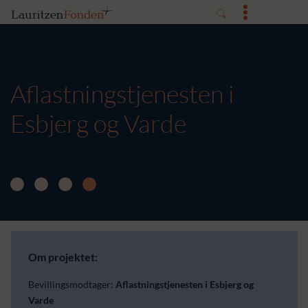
Aflastningstjenesten i
Esbjerg og Varde
Om projektet:
Bevillingsmodtager:
Aflastningstjenesten i Esbjerg og
Varde