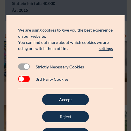
Støttebeløb i alt:
40.000
År:
2015
We are using cookies to give you the best experience
Uddelinger
Se flere uddelinger
on our website.
You can find out more about which cookies we are
using or switch them off in
.
settings
Strictly Necessary Cookies
3rd Party Cookies
Modtager:
Modtager:
10.07.26
30.06.26
Støttebeløb i alt:
Støttebeløb i alt:
Råt&Godts Venner skal styrke fællesskab
Aspiranterne får arbejdsro til at styrke
og efterværn for unge
unge fællesskaber
Accept
Reject
Modtager:
C:NTACT
Støttebeløb i alt:
6.000.000 kr.