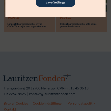
Save Settings
Læs mere
Modtager:
30.06.26
14.04.26
Støttebeløb i alt:
Langsigtet partnerskab skal styrke
Treårigt partnerskab skal løfte lokale
C:NTACTs arbejde med unges stemmer
gennembrud videre
Tranegårdsvej 20 | 2900 Hellerup | CVR-nr. 15 45 36 13
Tlf. 3396 8425 | kontakt@lauritzenfonden.com
Brug af Cookies
Cookie Indstillinger
Persondatapolitik
Kontakt