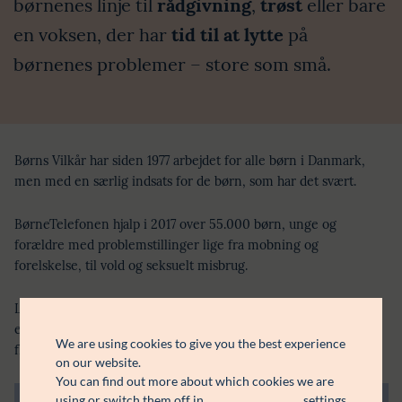
børnenes linje til
rådgivning
,
trøst
eller bare
en voksen, der har
tid til at lytte
på
børnenes problemer – store som små.
Børns Vilkår har siden 1977 arbejdet for alle børn i Danmark,
men med en særlig indsats for de børn, som har det svært.
BørneTelefonen hjalp i 2017 over 55.000 børn, unge og
forældre med problemstillinger lige fra mobning og
forelskelse, til vold og seksuelt misbrug.
Lauritzen Fonden har støttet Børns Vilkår med udviklingen af
en digital e-læringsmodel, der kan anvendes til at uddanne
We are using cookies to give you the best experience
flere frivillige.
on our website.
You can find out more about which cookies we are
using or switch them off in
.
settings