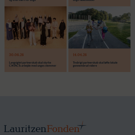
Modtager:
C:NTACT
Støttebeløb i alt:
6.000.000 kr.
Læs mere
Modtager:
30.06.26
14.04.26
Støttebeløb i alt:
Langsigtet partnerskab skal styrke
Treårigt partnerskab skal løfte lokale
C:NTACTs arbejde med unges stemmer
gennembrud videre