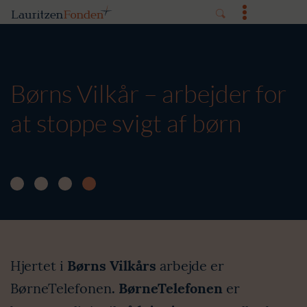
Børns Vilkår – arbejder for
at stoppe svigt af børn
Hjertet i
Børns Vilkårs
arbejde er
BørneTelefonen
. BørneTelefonen
er