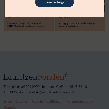
Save Settings
Læs mere
Modtager:
30.06.26
14.04.26
Støttebeløb i alt:
Langsigtet partnerskab skal styrke
Treårigt partnerskab skal løfte lokale
C:NTACTs arbejde med unges stemmer
gennembrud videre
Tranegårdsvej 20 | 2900 Hellerup | CVR-nr. 15 45 36 13
Tlf. 3396 8425 | kontakt@lauritzenfonden.com
Brug af Cookies
Cookie Indstillinger
Persondatapolitik
Kontakt