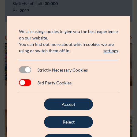
Støttebeløb i alt:
30.000
År:
2017
We are using cookies to give you the best experience
Uddelinger
Se flere uddelinger
on our website.
You can find out more about which cookies we are
using or switch them off in
.
settings
Strictly Necessary Cookies
3rd Party Cookies
Modtager:
Modtager:
10.07.26
30.06.26
Støttebeløb i alt:
Støttebeløb i alt:
Råt&Godts Venner skal styrke fællesskab
Aspiranterne får arbejdsro til at styrke
og efterværn for unge
unge fællesskaber
Accept
Reject
Modtager:
C:NTACT
Støttebeløb i alt:
6.000.000 kr.