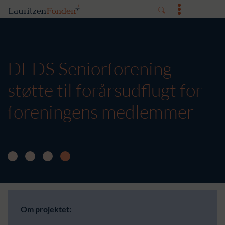
DFDS Seniorforening –
støtte til forårsudflugt for
foreningens medlemmer
Om projektet: