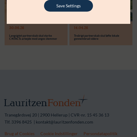
Støttebeløb i alt:
6.000.000 kr.
Save Settings
Læs mere
Modtager:
30.06.26
14.04.26
Støttebeløb i alt:
Langsigtet partnerskab skal styrke
Treårigt partnerskab skal løfte lokale
C:NTACTs arbejde med unges stemmer
gennembrud videre
Tranegårdsvej 20 | 2900 Hellerup | CVR-nr. 15 45 36 13
Tlf. 3396 8425 | kontakt@lauritzenfonden.com
Brug af Cookies
Cookie Indstillinger
Persondatapolitik