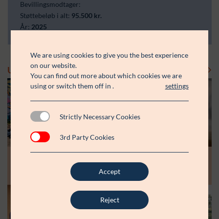
Bevillingsmodtager:
Støttebeløb i alt:
95.500 kr.
År:
2025
We are using cookies to give you the best experience
on our website.
Uddelinger
Se flere uddelinger
You can find out more about which cookies we are
using or switch them off in
.
settings
Strictly Necessary Cookies
3rd Party Cookies
Modtager:
Modtager:
10.07.26
30.06.26
Støttebeløb i alt:
Støttebeløb i alt:
Råt&Godts Venner skal styrke fællesskab
Aspiranterne får arbejdsro til at styrke
Accept
og efterværn for unge
unge fællesskaber
Reject
Modtager:
C:NTACT