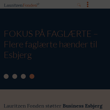
FOKUS PÅ FAGLÆRTE –
Flere faglærte hænder til
Esbjerg
Lauritzen Fonden støtter
Business Esbjerg