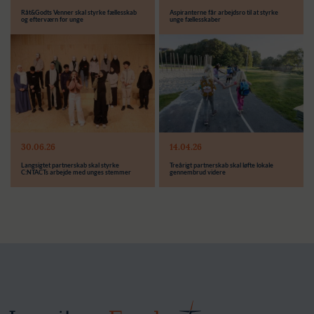
Råt&Godts Venner skal styrke fællesskab
Aspiranterne får arbejdsro til at styrke
og efterværn for unge
unge fællesskaber
Modtager:
C:NTACT
Støttebeløb i alt:
6.000.000 kr.
Læs mere
Modtager:
30.06.26
14.04.26
Støttebeløb i alt:
Langsigtet partnerskab skal styrke
Treårigt partnerskab skal løfte lokale
C:NTACTs arbejde med unges stemmer
gennembrud videre