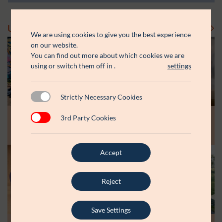
Uddelinger
Se flere uddelinger
We are using cookies to give you the best experience
on our website.
You can find out more about which cookies we are
using or switch them off in
.
settings
Strictly Necessary Cookies
Modtager:
Modtager:
10.07.26
30.06.26
3rd Party Cookies
Støttebeløb i alt:
Støttebeløb i alt:
Råt&Godts Venner skal styrke fællesskab
Aspiranterne får arbejdsro til at styrke
og efterværn for unge
unge fællesskaber
Accept
Modtager:
C:NTACT
Støttebeløb i alt:
6.000.000 kr.
Reject
Læs mere
Save Settings
Modtager: