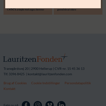
30.06.26
14.04.26
Støttebeløb i alt:
Langsigtet partnerskab skal styrke
Treårigt partnerskab skal løfte lokale
C:NTACTs arbejde med unges stemmer
gennembrud videre
Tranegårdsvej 20 | 2900 Hellerup | CVR-nr. 15 45 36 13
Tlf. 3396 8425 | kontakt@lauritzenfonden.com
Brug af Cookies
Cookie Indstillinger
Persondatapolitik
Kontakt
Følg os på