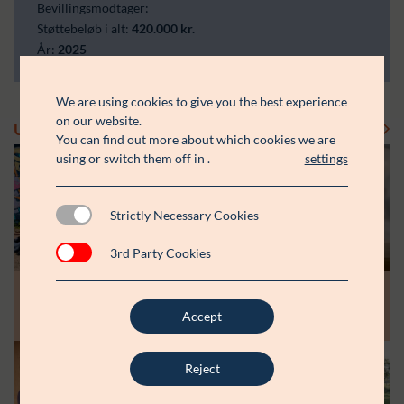
Bevillingsmodtager:
Støttebeløb i alt:
420.000 kr.
År:
2025
We are using cookies to give you the best experience
on our website.
Uddelinger
Se flere uddelinger
You can find out more about which cookies we are
using or switch them off in
.
settings
Strictly Necessary Cookies
3rd Party Cookies
Modtager:
Modtager:
10.07.26
30.06.26
Støttebeløb i alt:
Støttebeløb i alt:
Råt&Godts Venner skal styrke fællesskab
Aspiranterne får arbejdsro til at styrke
Accept
og efterværn for unge
unge fællesskaber
Reject
Modtager:
C:NTACT