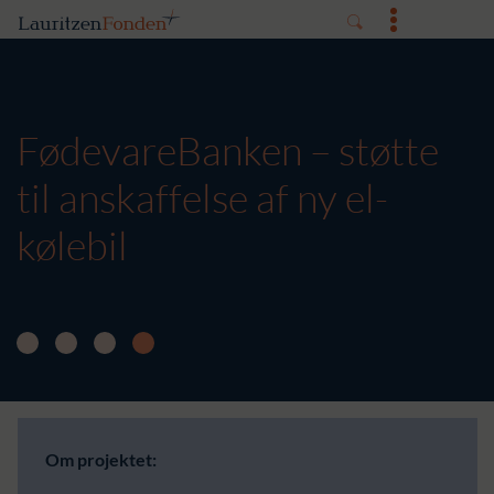
FødevareBanken – støtte
til anskaffelse af ny el-
kølebil
Om projektet: