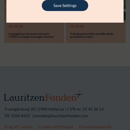
Støttebeløb i alt:
6.000.000 kr.
Save Settings
Læs mere
Modtager:
30.06.26
14.04.26
Støttebeløb i alt:
Langsigtet partnerskab skal styrke
Treårigt partnerskab skal løfte lokale
C:NTACTs arbejde med unges stemmer
gennembrud videre
Tranegårdsvej 20 | 2900 Hellerup | CVR-nr. 15 45 36 13
Tlf. 3396 8425 | kontakt@lauritzenfonden.com
Brug af Cookies
Cookie Indstillinger
Persondatapolitik