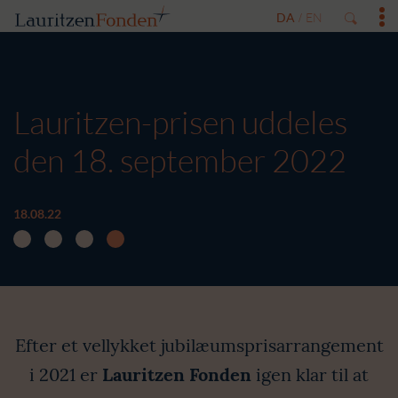
DA
EN
/
Lauritzen-prisen uddeles
den 18. september 2022
18.08.22
Efter et vellykket jubilæumsprisarrangement
i 2021 er
Lauritzen Fonden
igen klar til at