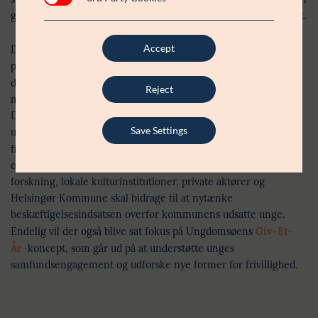
gøre en forskel i børn og unges liv og øge den sociale mobilitet.
Accept
Derfor vil Lauritzen Fonden igen sætte fokus på tre sociale
projekter under prisarrangementet den 18. september. I år
drejer det sig om
Energi til hinanden
, der er et samarbejde
Reject
mellem Esbjerg kommune, Socialt Udviklingscenter (SUS) og
Den Sociale Kapitalfond som skal bringe ny energi til unge i
Save Settings
udsatte positioner som af forskellige årsager har svært ved at
finde deres vej ind i uddannelse og arbejde.
Aspiranterne
,
der
er en unik beskæftigelsesindsats, hvor et samarbejde mellem
forskning, lokale kulturinstitutioner, private aktører og
Helsingør Kommune skal bidrage til at nytænke
beskæftigelsesindsatsen overfor kommunens udsatte unge.
Endelig vil der også blive sat fokus på Ungdomsøens
Giv-Et-
År
–
koncept, som går ud på at understøtte unges
samfundsengagement og udforske nye former for frivillighed.